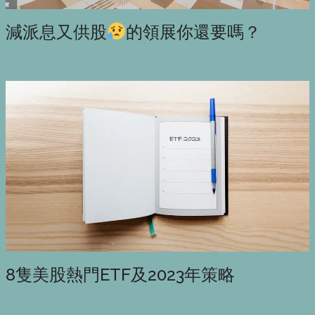
減派息又供股
的領展你還要嗎？
8隻美股熱門ETF及2023年策略