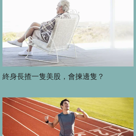
終身長揸一隻美股，會揀邊隻？