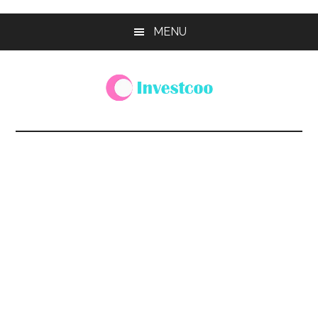
Skip
Skip
MENU
to
to
main
footer
content
Investcoo
一
個
生
活
化
的
投
資
網
站