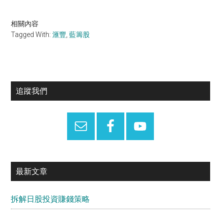
相關內容
Tagged With:
滙豐
,
藍籌股
Primary
追蹤我們
Sidebar
最新文章
拆解日股投資賺錢策略