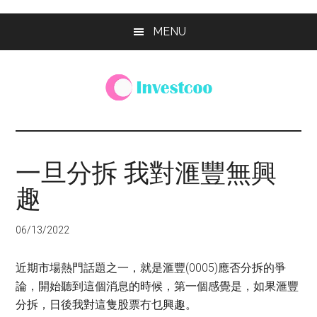
Skip
Skip
Skip
MENU
to
to
to
main
primary
footer
content
sidebar
Investcoo
一
個
生
一旦分拆 我對滙豐無興
活
趣
化
的
投
06/13/2022
資
網
近期市場熱門話題之一，就是滙豐(0005)應否分拆的爭
站
論，開始聽到這個消息的時候，第一個感覺是，如果滙豐
分拆，日後我對這隻股票冇乜興趣。