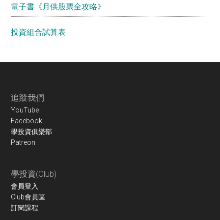
電子書《月供股票全攻略》
投資組合試算表
Footer
追蹤我們
YouTube
Facebook
學投資俱樂部
Patreon
學投資(Club)
會員登入
Club會員區
訂閱課程