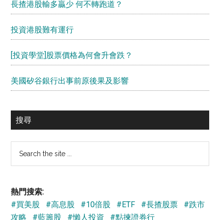
長揸港股輸多贏少 何不轉跑道？
投資港股難有運行
[投資學堂]股票價格為何會升會跌？
美國矽谷銀行出事前原後果及影響
搜尋
Search
the
site
...
熱門搜索:
#買美股
#高息股
#10倍股
#ETF
#長揸股票
#跌市
攻略
#藍籌股
#懶人投資
#點揀證券行