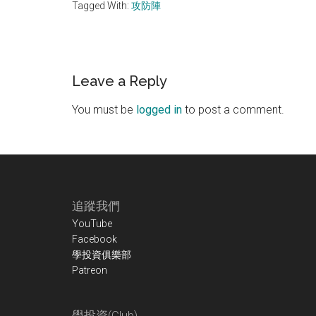
Tagged With:
攻防陣
Reader
Leave a Reply
Interactions
You must be
logged in
to post a comment.
Footer
追蹤我們
YouTube
Facebook
學投資俱樂部
Patreon
學投資(Club)