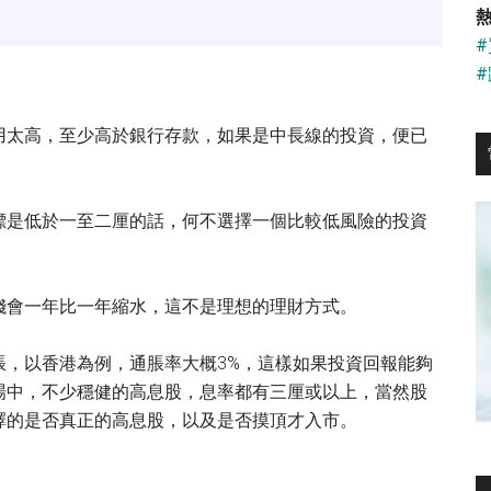
...
熱
用太高，至少高於銀行存款，如果是中長線的投資，便已
標是低於一至二厘的話，何不選擇一個比較低風險的投資
錢會一年比一年縮水，這不是理想的理財方式。
脹，以香港為例，通脹率大概3%，這樣如果投資回報能夠
場中，不少穩健的高息股，息率都有三厘或以上，當然股
擇的是否真正的高息股，以及是否摸頂才入市。