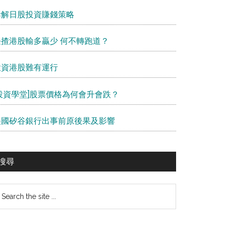
拆解日股投資賺錢策略
長揸港股輸多贏少 何不轉跑道？
投資港股難有運行
[投資學堂]股票價格為何會升會跌？
美國矽谷銀行出事前原後果及影響
搜尋
earch
e
te