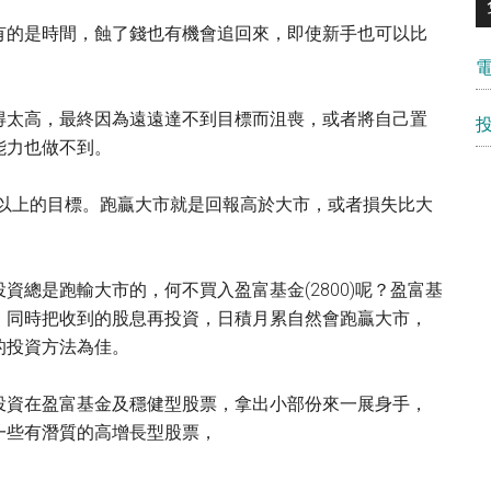
有的是時間，蝕了錢也有機會追回來，即使新手也可以比
得太高，最終因為遠遠達不到目標而沮喪，或者將自己置
能力也做不到。
%以上的目標。跑贏大市就是回報高於大市，或者損失比大
總是跑輸大市的，何不買入盈富基金(2800)呢？盈富基
，同時把收到的股息再投資，日積月累自然會跑贏大市，
的投資方法為佳。
投資在盈富基金及穩健型股票，拿出小部份來一展身手，
一些有潛質的高增長型股票，