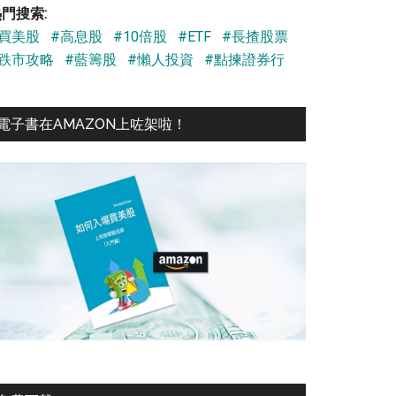
門搜索:
#買美股
#高息股
#10倍股
#ETF
#長揸股票
#跌市攻略
#藍籌股
#懶人投資
#點揀證券行
電子書在AMAZON上咗架啦！