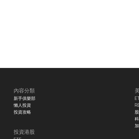
內容分類
新手俱樂部
E
懶人投資
R
投資攻略
股
科
加
投資港股