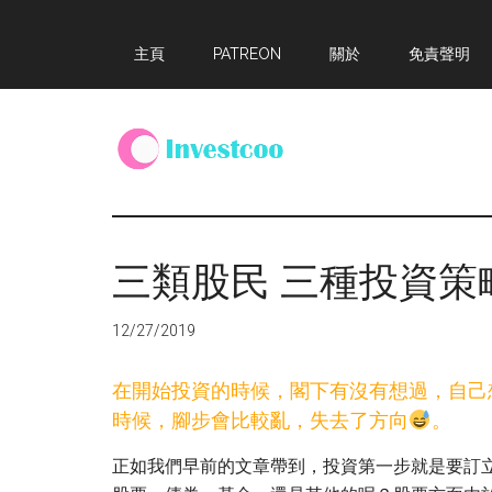
Skip
Skip
Skip
主頁
PATREON
關於
免責聲明
to
to
to
main
primary
footer
content
sidebar
Investcoo
一
個
生
三類股民 三種投資策
活
化
12/27/2019
的
投
在開始投資的時候，閣下有沒有想過，自己
資
時候，腳步會比較亂，失去了方向
。
網
站
正如我們早前的文章帶到，投資第一步就是要訂