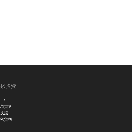
美股投資
TF
EITs
息貴族
技股
密貨幣