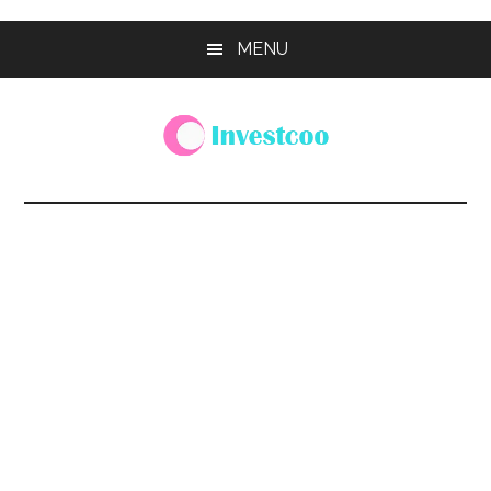
Skip
Skip
Skip
MENU
to
to
to
main
primary
footer
content
sidebar
Investcoo
一
個
生
活
化
的
投
資
網
站