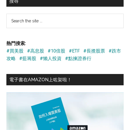
搜尋
Search
the
site
...
熱門搜索:
#買美股
#高息股
#10倍股
#ETF
#長揸股票
#跌市
攻略
#藍籌股
#懶人投資
#點揀證券行
電子書在AMAZON上咗架啦！