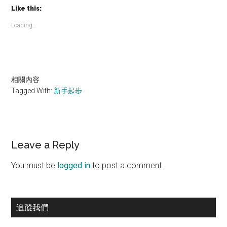
Like this:
Loading...
相關內容
Tagged With:
新手起步
Reader
Leave a Reply
Interactions
You must be
logged in
to post a comment.
Primary
追蹤我們
Sidebar