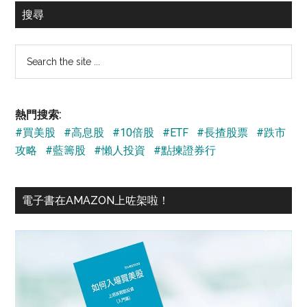
搜尋
Search
the
site
...
熱門搜索:
#買美股
#高息股
#10倍股
#ETF
#長揸股票
#跌市
攻略
#藍籌股
#懶人投資
#點揀證券行
電子書在AMAZON上咗架啦！