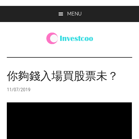
Skip
Skip
Skip
MENU
to
to
to
main
primary
footer
content
sidebar
Investcoo
一
個
生
你夠錢入場買股票未？
活
化
11/07/2019
的
投
資
網
站