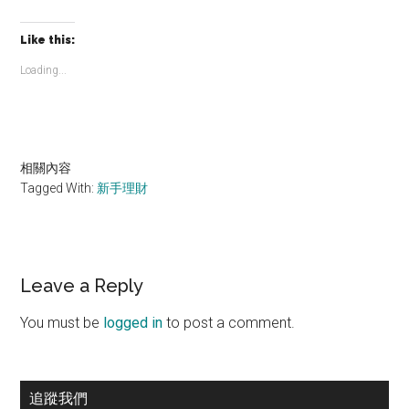
Like this:
Loading...
相關內容
Tagged With:
新手理財
Reader
Leave a Reply
Interactions
You must be
logged in
to post a comment.
Primary
追蹤我們