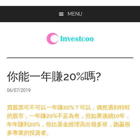
Skip
Skip
Skip
MENU
to
to
to
main
primary
footer
content
sidebar
Investcoo
一
個
生
你能一年賺20%嗎?
活
化
06/07/2019
的
投
買股票可不可以一年賺20%？可以，偶然遇到特旺
資
的股市，一年賺20%不足為奇，但如果連續10年，
網
年年賺到20%，你比基金經理高出很多班，跑贏很
站
多專業的投資者。