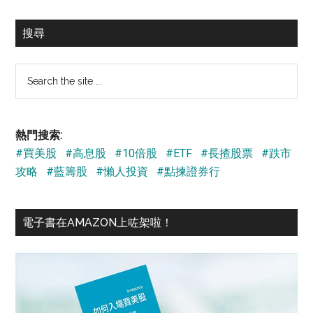
搜尋
Search
the
site
...
熱門搜索:
#買美股
#高息股
#10倍股
#ETF
#長揸股票
#跌市
攻略
#藍籌股
#懶人投資
#點揀證券行
電子書在AMAZON上咗架啦！