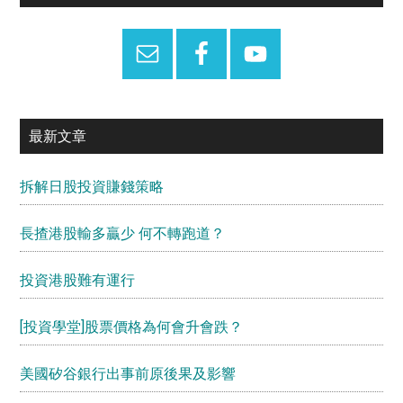
Sidebar
最新文章
拆解日股投資賺錢策略
長揸港股輸多贏少 何不轉跑道？
投資港股難有運行
[投資學堂]股票價格為何會升會跌？
美國矽谷銀行出事前原後果及影響