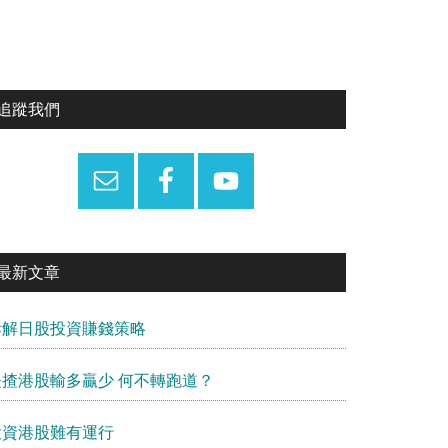
Primary
追蹤我們
Sidebar
最新文章
拆解日股投資賺錢策略
長揸港股輸多贏少 何不轉跑道？
投資港股難有運行