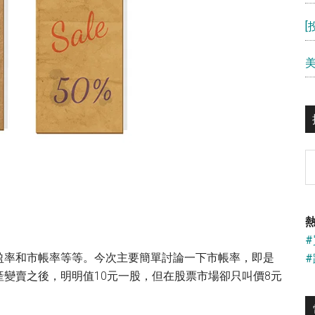
S
th
si
...
熱
盈率和市帳率等等。今次主要簡單討論一下市帳率，即是
變賣之後，明明值10元一股，但在股票市場卻只叫價8元