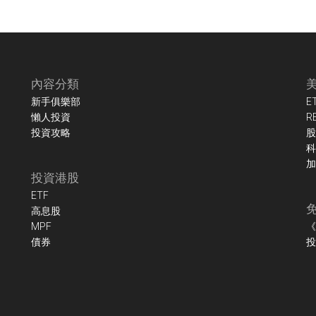
內容分類
新手俱樂部
E
懶人投資
R
投資攻略
股
科
加
投資港股
ETF
高息股
MPF
《
債券
投