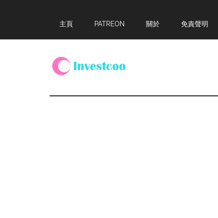
Skip
Skip
Skip
主頁
PATREON
關於
免責聲明
to
to
to
main
primary
footer
content
sidebar
Investcoo
一
個
生
活
化
的
投
資
網
站