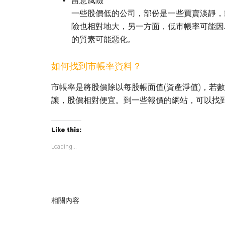
留意風險
一些股價低的公司，部份是一些買賣淡靜，
險也相對地大，另一方面，低市帳率可能因
的質素可能惡化。
如何找到市帳率資料？
市帳率是將股價除以每股帳面值(資產淨值)，若數
讓，股價相對便宜。到一些報價的網站，可以找
Like this:
Loading...
相關內容