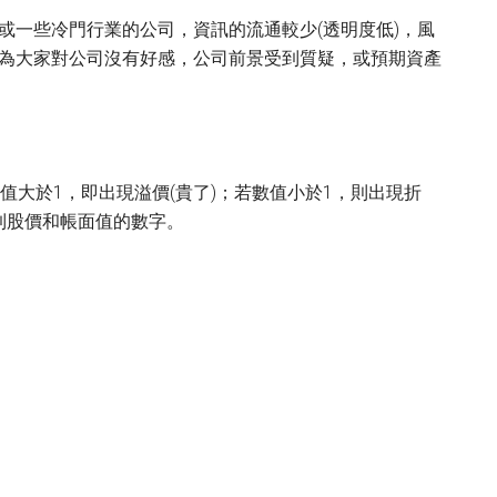
或一些冷門行業的公司，資訊的流通較少(透明度低)，風
為大家對公司沒有好感，公司前景受到質疑，或預期資產
值大於1，即出現溢價(貴了)；若數值小於1，則出現折
到股價和帳面值的數字。