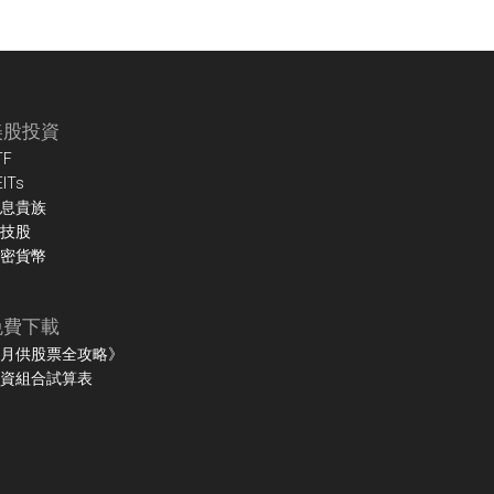
美股投資
TF
EITs
息貴族
技股
密貨幣
免費下載
月供股票全攻略》
資組合試算表