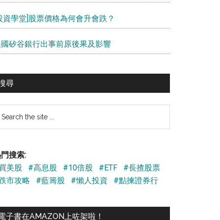
[投資學堂]股票價格為何會升會跌？
美國矽谷銀行出事前原後果及影響
搜尋
earch
e
te
門搜索:
#買美股
#高息股
#10倍股
#ETF
#長揸股票
#跌市攻略
#藍籌股
#懶人投資
#點揀證券行
電子書在AMAZON上咗架啦！