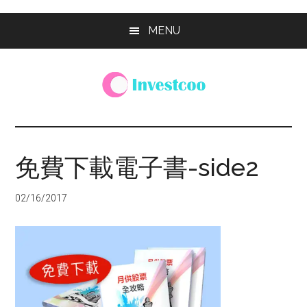
Skip
Skip
Skip
MENU
to
to
to
main
primary
footer
content
sidebar
Investcoo
一
個
生
免費下載電子書-side2
活
化
02/16/2017
的
投
資
網
站