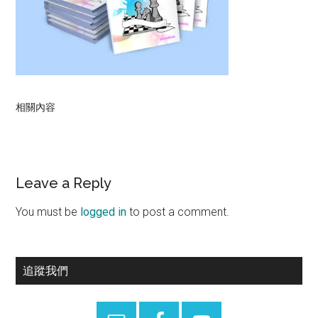
相關內容
Reader
Leave a Reply
Interactions
You must be
logged in
to post a comment.
Primary
追蹤我們
Sidebar