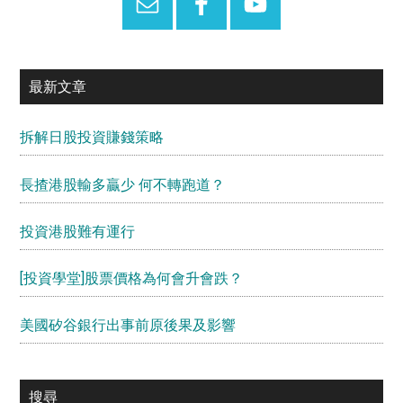
最新文章
拆解日股投資賺錢策略
長揸港股輸多贏少 何不轉跑道？
投資港股難有運行
[投資學堂]股票價格為何會升會跌？
美國矽谷銀行出事前原後果及影響
搜尋