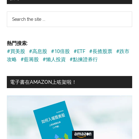
Search
the
site
...
熱門搜索:
#買美股
#高息股
#10倍股
#ETF
#長揸股票
#跌市
攻略
#藍籌股
#懶人投資
#點揀證券行
電子書在AMAZON上咗架啦！