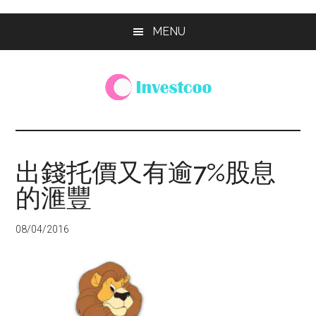
Skip
Skip
Skip
MENU
to
to
to
main
primary
footer
content
sidebar
Investcoo
一
個
生
出錢托價又有逾7%股息
活
的滙豐
化
的
投
08/04/2016
資
網
站