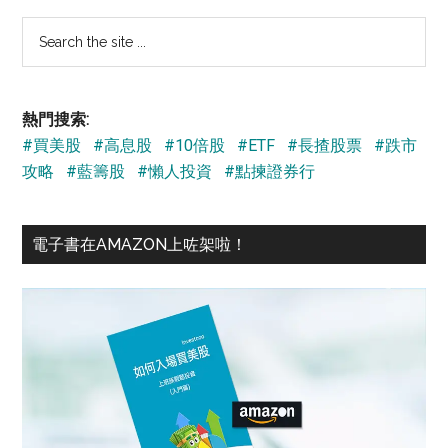
Search
the
site
...
熱門搜索:
#買美股
#高息股
#10倍股
#ETF
#長揸股票
#跌市
攻略
#藍籌股
#懶人投資
#點揀證券行
電子書在AMAZON上咗架啦！