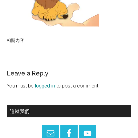
相關內容
Reader
Leave a Reply
Interactions
You must be
logged in
to post a comment.
Primary
追蹤我們
Sidebar