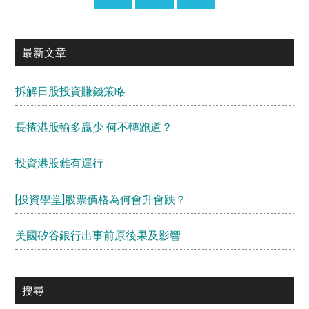
最新文章
拆解日股投資賺錢策略
長揸港股輸多贏少 何不轉跑道？
投資港股難有運行
[投資學堂]股票價格為何會升會跌？
美國矽谷銀行出事前原後果及影響
搜尋