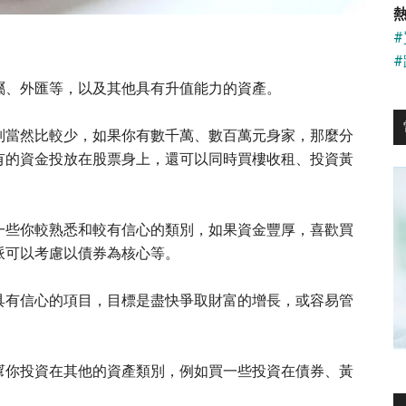
...
熱
屬、外匯等，以及其他具有升值能力的資產。
別當然比較少，如果你有數千萬、數百萬元身家，那麼分
有的資金投放在股票身上，還可以同時買樓收租、投資黃
一些你較熟悉和較有信心的類別，如果資金豐厚，喜歡買
派可以考慮以債券為核心等。
具有信心的項目，目標是盡快爭取財富的增長，或容易管
幫你投資在其他的資產類別，例如買一些投資在債券、黃