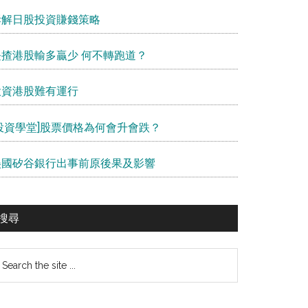
拆解日股投資賺錢策略
長揸港股輸多贏少 何不轉跑道？
投資港股難有運行
[投資學堂]股票價格為何會升會跌？
美國矽谷銀行出事前原後果及影響
搜尋
earch
e
te