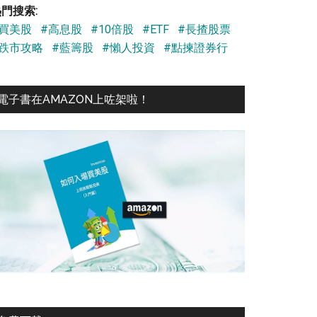
門搜索:
#買美股
#高息股
#10倍股
#ETF
#長揸股票
#跌市攻略
#藍籌股
#懶人投資
#點揀證券行
電子書在AMAZON上咗架啦！