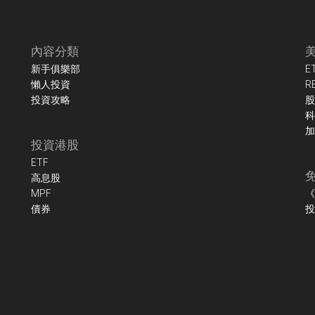
內容分類
新手俱樂部
E
懶人投資
R
投資攻略
股
科
加
投資港股
ETF
高息股
MPF
《
債券
投