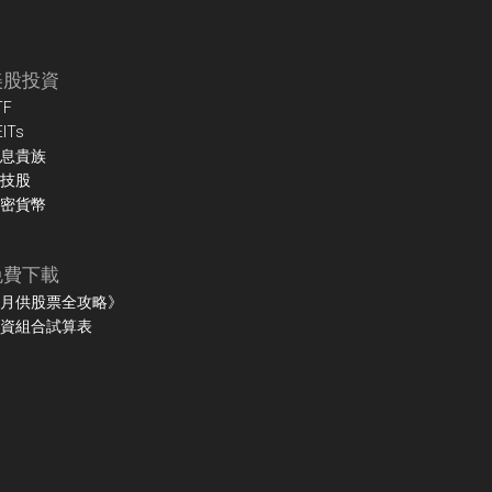
美股投資
TF
EITs
息貴族
技股
密貨幣
免費下載
月供股票全攻略》
資組合試算表