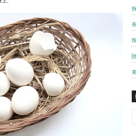
身上。
S
th
si