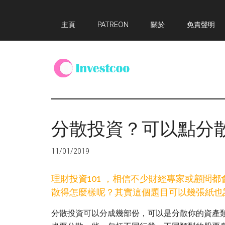
Skip
Skip
Skip
主頁
PATREON
關於
免責聲明
to
to
to
main
primary
footer
content
sidebar
Investcoo
一
個
生
分散投資？可以點分
活
化
11/01/2019
的
投
理財投資101 ，相信不少財經專家或顧問
資
散得怎麼樣呢？其實這個題目可以幾張紙也
網
站
分散投資可以分成幾部份，可以是分散你的資產