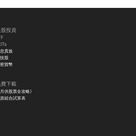
美股投資
TF
EITs
息貴族
技股
密貨幣
免費下載
月供股票全攻略》
資組合試算表