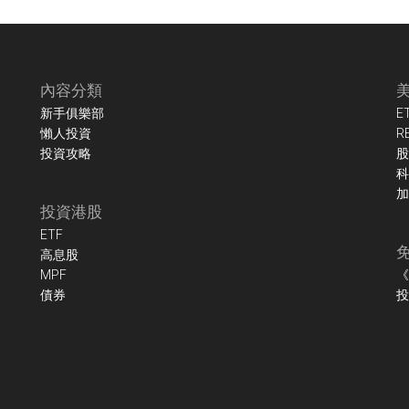
內容分類
新手俱樂部
E
懶人投資
R
投資攻略
股
科
加
投資港股
ETF
高息股
MPF
《
債券
投