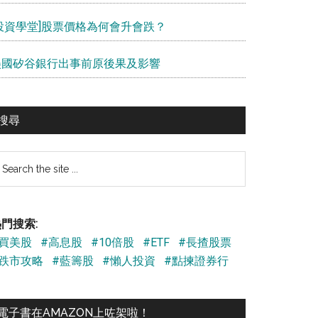
[投資學堂]股票價格為何會升會跌？
美國矽谷銀行出事前原後果及影響
搜尋
earch
e
te
門搜索:
#買美股
#高息股
#10倍股
#ETF
#長揸股票
#跌市攻略
#藍籌股
#懶人投資
#點揀證券行
電子書在AMAZON上咗架啦！