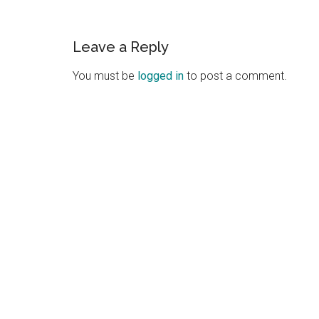
Reader
Leave a Reply
Interactions
You must be
logged in
to post a comment.