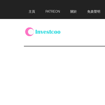
Skip
Skip
Skip
主頁
PATREON
關於
免責聲明
to
to
to
main
primary
footer
content
sidebar
Investcoo
一
個
生
活
化
的
投
資
網
站