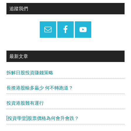
Primary
追蹤我們
Sidebar
最新文章
拆解日股投資賺錢策略
長揸港股輸多贏少 何不轉跑道？
投資港股難有運行
[投資學堂]股票價格為何會升會跌？