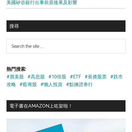
美國矽谷銀行出事前原後果及影響
搜尋
Search
the
site
...
熱門搜索:
#買美股
#高息股
#10倍股
#ETF
#長揸股票
#跌市
攻略
#藍籌股
#懶人投資
#點揀證券行
電子書在AMAZON上咗架啦！