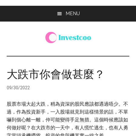
Skip
Skip
Skip
MENU
to
to
to
main
primary
footer
content
sidebar
Investcoo
一
個
生
大跌市你會做甚麼？
活
化
09/30/2022
的
投
股票市場大起大跌，稍為資深的股民應該都遇過唔少。不
資
過，作為投資新手，一入股場就見到這樣情景的話，不單
網
嚇到個心離一離，仲可能變得手足無措。這個時候應該如
站
何做好呢？在大跌市的一天中，有人慌忙逃生，也有人勇
字當頭承機撈貨，投資的危與機其實一線之差。