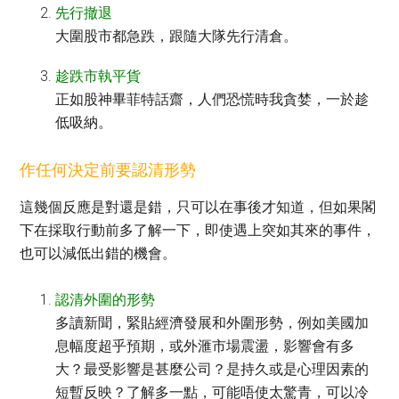
先行撤退
大圍股市都急跌，跟隨大隊先行清倉。
趁跌市執平貨
正如股神畢菲特話齋，人們恐慌時我貪婪，一於趁
低吸納。
作任何決定前要認清形勢
這幾個反應是對還是錯，只可以在事後才知道，但如果閣
下在採取行動前多了解一下，即使遇上突如其來的事件，
也可以減低出錯的機會。
認清外圍的形勢
多讀新聞，緊貼經濟發展和外圍形勢，例如美國加
息幅度超乎預期，或外滙市場震盪，影響會有多
大？最受影響是甚麼公司？是持久或是心理因素的
短暫反映？了解多一點，可能唔使太驚青，可以冷