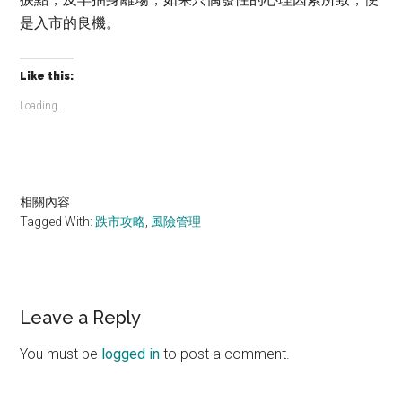
是入市的良機。
Like this:
Loading...
相關內容
Tagged With:
跌市攻略
,
風險管理
Reader
Leave a Reply
Interactions
You must be
logged in
to post a comment.