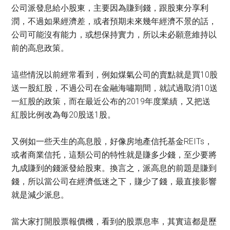
公司派發息給小股東，主要因為賺到錢，跟股東分享利
潤，不過如果經濟差，或者預期未來幾年經濟不景的話，
公司可能沒有能力，或想保持實力，所以未必願意維持以
前的高息政策。
這些情況以前經常看到，例如煤氣公司的賣點就是買10股
送一股紅股，不過公司在金融海嘯期間，就試過取消10送
一紅股的政策，而在最近公布的2019年度業績，又把送
紅股比例改為每20股送1股。
又例如一些天生的高息股，好像房地產信托基金REITs，
或者商業信托，這類公司的特性就是賺多少錢，至少要將
九成賺到的錢派發給股東。換言之，派高息的前題是賺到
錢，所以當公司在經濟低迷之下，賺少了錢，最直接影響
就是減少派息。
當大家打開股票報價機，看到的股票息率，其實這都是歷