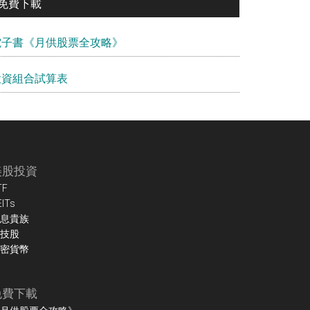
免費下載
電子書《月供股票全攻略》
投資組合試算表
美股投資
TF
EITs
息貴族
技股
密貨幣
免費下載