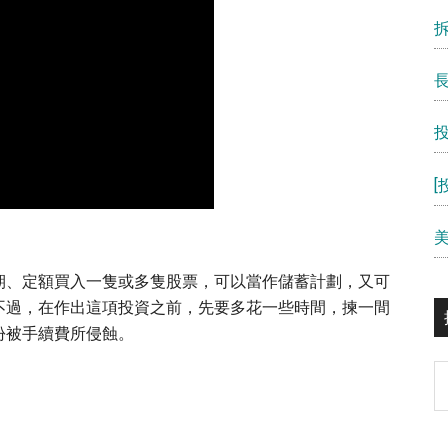
期、定額買入一隻或多隻股票，可以當作儲蓄計劃，又可
不過，在作出這項投資之前，先要多花一些時間，揀一間
份被手續費所侵蝕。
S
th
si