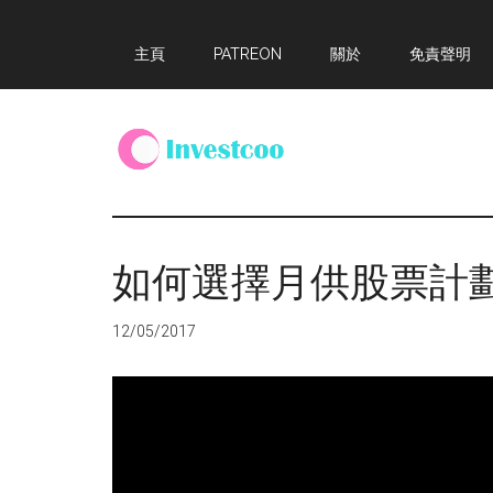
Skip
Skip
Skip
主頁
PATREON
關於
免責聲明
to
to
to
main
primary
footer
content
sidebar
Investcoo
一
個
生
如何選擇月供股票計
活
化
12/05/2017
的
投
資
網
站