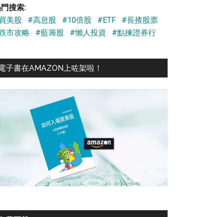
門搜索:
#買美股
#高息股
#10倍股
#ETF
#長揸股票
#跌市攻略
#藍籌股
#懶人投資
#點揀證券行
電子書在AMAZON上咗架啦！