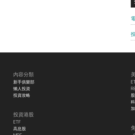
內容分類
新手俱樂部
E
懶人投資
R
投資攻略
股
科
加
投資港股
ETF
高息股