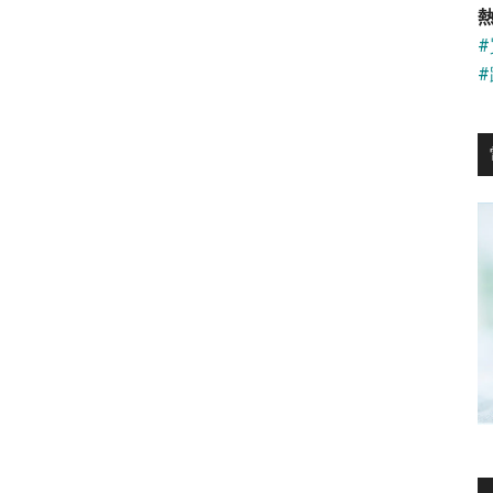
...
熱