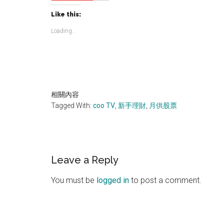
Like this:
Loading...
相關內容
Tagged With:
coo TV
,
新手理財
,
月供股票
Reader
Leave a Reply
Interactions
You must be
logged in
to post a comment.