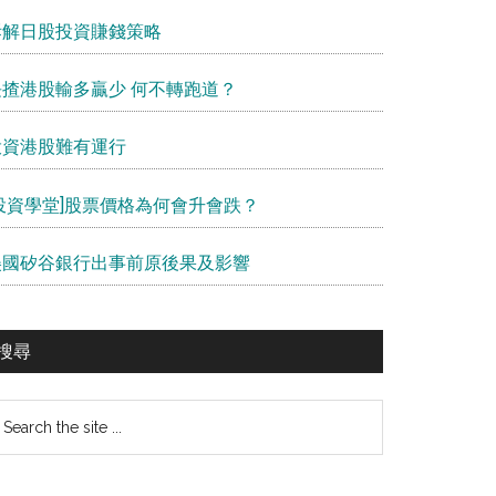
拆解日股投資賺錢策略
長揸港股輸多贏少 何不轉跑道？
投資港股難有運行
[投資學堂]股票價格為何會升會跌？
美國矽谷銀行出事前原後果及影響
搜尋
earch
e
te