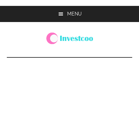
Skip
Skip
Skip
MENU
to
to
to
main
primary
footer
content
sidebar
Investcoo
一
個
生
活
化
的
投
資
網
站