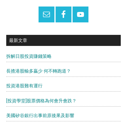
Sidebar
最新文章
拆解日股投資賺錢策略
長揸港股輸多贏少 何不轉跑道？
投資港股難有運行
[投資學堂]股票價格為何會升會跌？
美國矽谷銀行出事前原後果及影響