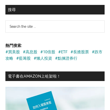
搜尋
Search
the
site
...
熱門搜索:
#買美股
#高息股
#10倍股
#ETF
#長揸股票
#跌市
攻略
#藍籌股
#懶人投資
#點揀證券行
電子書在AMAZON上咗架啦！