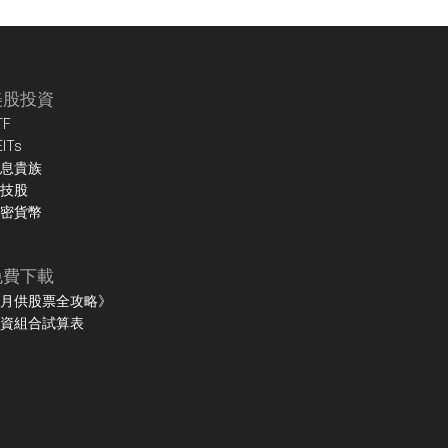
美股投資
TF
EITs
息貴族
技股
密貨幣
免費下載
月供股票全攻略》
資組合試算表