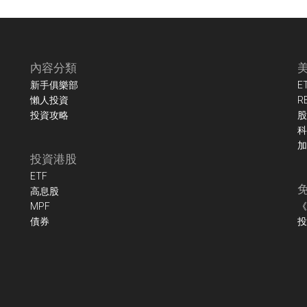
內容分類
新手俱樂部
E
懶人投資
R
投資攻略
股
科
加
投資港股
ETF
高息股
MPF
《
債券
投