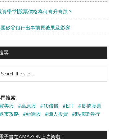
[投資學堂]股票價格為何會升會跌？
美國矽谷銀行出事前原後果及影響
搜尋
earch
e
te
門搜索:
#買美股
#高息股
#10倍股
#ETF
#長揸股票
#跌市攻略
#藍籌股
#懶人投資
#點揀證券行
電子書在AMAZON上咗架啦！