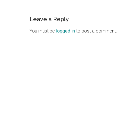
Reader
Leave a Reply
Interactions
You must be
logged in
to post a comment.