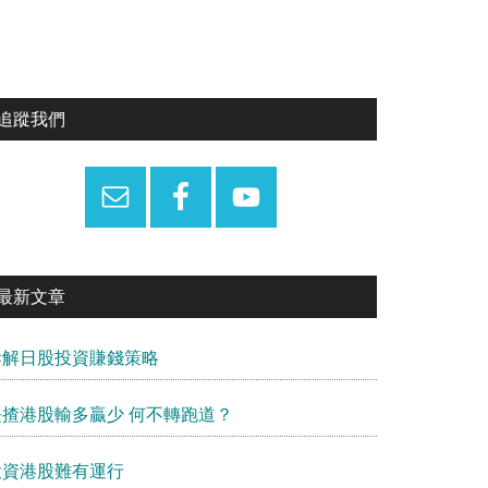
Primary
追蹤我們
Sidebar
最新文章
拆解日股投資賺錢策略
長揸港股輸多贏少 何不轉跑道？
投資港股難有運行