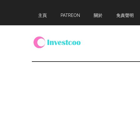
Skip
Skip
Skip
主頁
PATREON
關於
免責聲明
to
to
to
main
primary
footer
content
sidebar
Investcoo
一
個
生
活
化
的
投
資
網
站