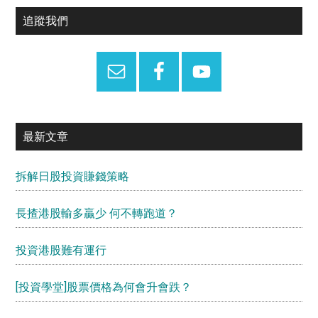
Primary
追蹤我們
Sidebar
最新文章
拆解日股投資賺錢策略
長揸港股輸多贏少 何不轉跑道？
投資港股難有運行
[投資學堂]股票價格為何會升會跌？