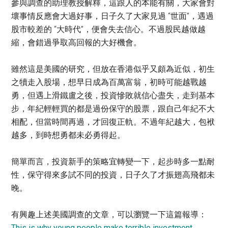
參與調查的助理教授解釋，這跟人的本能有關，大家會對
壞事情反應會大過好事，日子久了大家見過 “世面”，遇過
股市較差的 “大時代”，便會失去信心。不過股民越做越
縮，會錯過爭取高回報的大好機會。
雖然這是美國的研究，但放在香港似乎又頗為近似，初生
之犢走入股場，想早日成為百萬富翁，初時可能越戰越
勇，但遇上滑鐵盧之後，投資慘敗就信心盡失，走到基本
步，年紀輕輕買的都是過份保守的股票，跟自己年紀不大
相配，但當時間再過，才回復正軌。不過年紀越大，包袱
越多，到時想勇都未必勇得起。
簡單而言，投資新手的策略宜轉變一下，起步時多一點耐
性，保守得來多試不同的投資，日子久了才振翅高飛都未
晚。
有興趣上述美國調查的文章，可以瀏覽一下這篇報導：
This is why young people make terrible investment