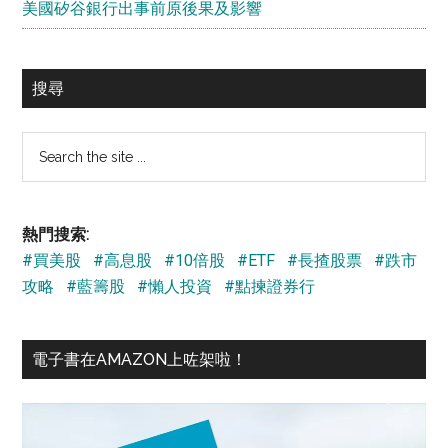
美國矽谷銀行出事前原後果及影響
搜尋
Search
the
site
...
熱門搜索:
#買美股
#高息股
#10倍股
#ETF
#長揸股票
#跌市
攻略
#藍籌股
#懶人投資
#點揀證券行
電子書在AMAZON上咗架啦！