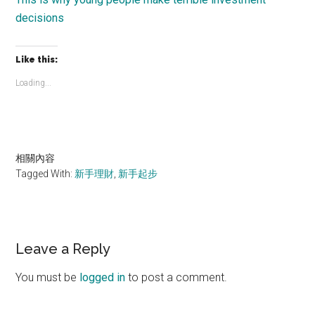
decisions
Like this:
Loading...
相關內容
Tagged With:
新手理財
,
新手起步
Reader
Leave a Reply
Interactions
You must be
logged in
to post a comment.