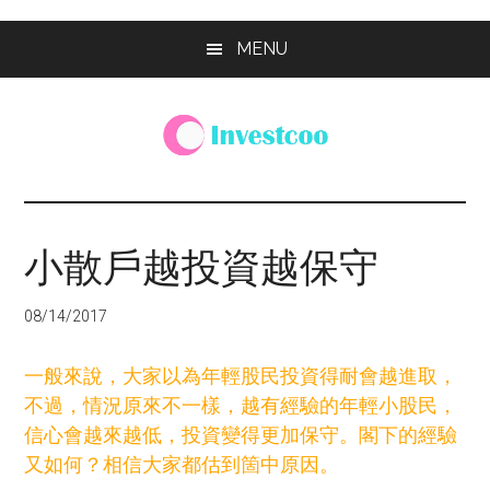
Skip
Skip
Skip
MENU
to
to
to
main
primary
footer
content
sidebar
Investcoo
一
個
生
小散戶越投資越保守
活
化
08/14/2017
的
投
一般來說，大家以為年輕股民投資得耐會越進取，
資
不過，情況原來不一樣，越有經驗的年輕小股民，
網
信心會越來越低，投資變得更加保守。閣下的經驗
站
又如何？相信大家都估到箇中原因。