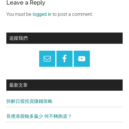
Reader
Leave a Reply
Interactions
You must be
logged in
to post a comment.
Primary
追蹤我們
Sidebar
最新文章
拆解日股投資賺錢策略
長揸港股輸多贏少 何不轉跑道？