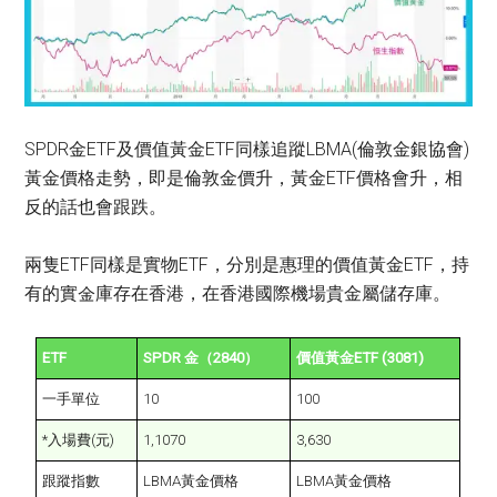
SPDR金ETF及價值黃金ETF同樣追蹤LBMA(倫敦金銀協會)
黃金價格走勢，即是倫敦金價升，黃金ETF價格會升，相
反的話也會跟跌。
兩隻ETF同樣是實物ETF，分別是惠理的價值黃金ETF，持
有的實金庫存在香港，在香港國際機場貴金屬儲存庫。
ETF
SPDR 金（2840）
價值黃金ETF (3081)
一手單位
10
100
*入場費(元)
1,1070
3,630
跟蹤指數
LBMA黃金價格
LBMA黃金價格