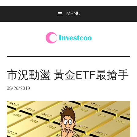
Skip
Skip
Skip
MENU
to
to
to
main
primary
footer
content
sidebar
Investcoo
一
個
生
市況動盪 黃金ETF最搶手
活
化
08/26/2019
的
投
資
網
站