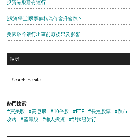
投資港股難有運行
[投資學堂]股票價格為何會升會跌？
美國矽谷銀行出事前原後果及影響
搜尋
Search
the
site
...
熱門搜索:
#買美股
#高息股
#10倍股
#ETF
#長揸股票
#跌市
攻略
#藍籌股
#懶人投資
#點揀證券行