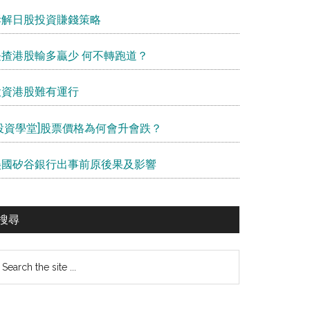
拆解日股投資賺錢策略
長揸港股輸多贏少 何不轉跑道？
投資港股難有運行
[投資學堂]股票價格為何會升會跌？
美國矽谷銀行出事前原後果及影響
搜尋
earch
e
te