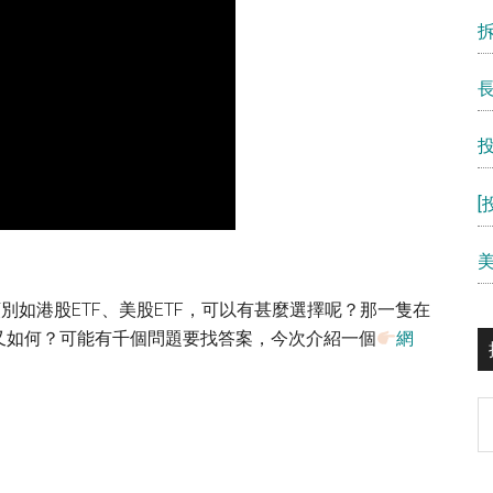
別如港股ETF、美股ETF，可以有甚麼選擇呢？那一隻在
又如何？可能有千個問題要找答案，今次介紹一個
網
S
th
si