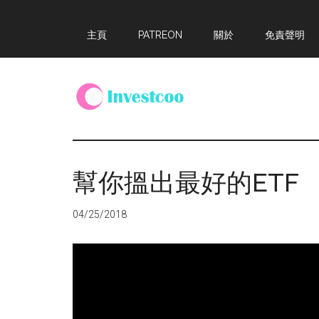
Skip
Skip
Skip
主頁
PATREON
關於
免責聲明
to
to
to
main
primary
footer
content
sidebar
Investcoo
一
個
生
幫你搵出最好的ETF
活
化
04/25/2018
的
投
資
網
站