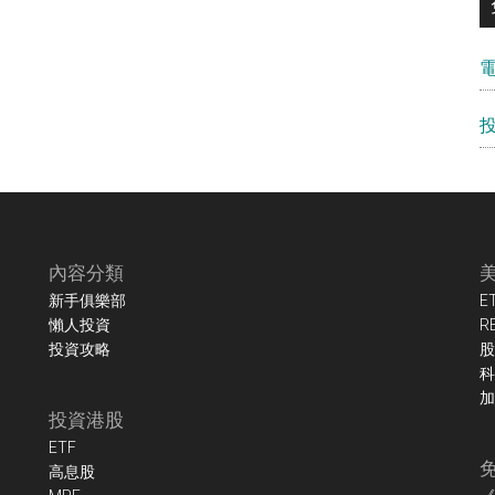
內容分類
新手俱樂部
E
懶人投資
R
投資攻略
股
科
加
投資港股
ETF
高息股