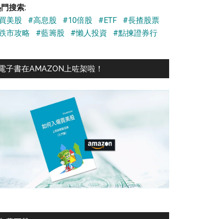
門搜索:
#買美股
#高息股
#10倍股
#ETF
#長揸股票
#跌市攻略
#藍籌股
#懶人投資
#點揀證券行
電子書在AMAZON上咗架啦！