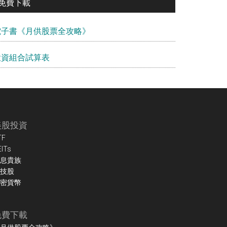
免費下載
電子書《月供股票全攻略》
投資組合試算表
美股投資
TF
EITs
息貴族
技股
密貨幣
免費下載