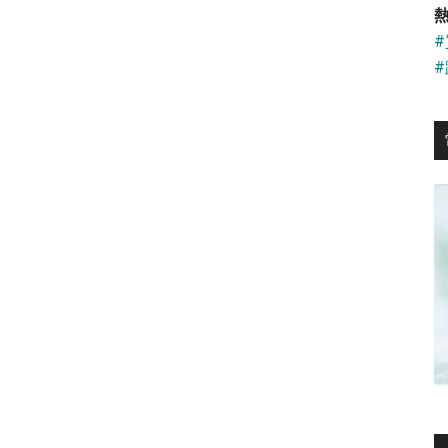
...
熱