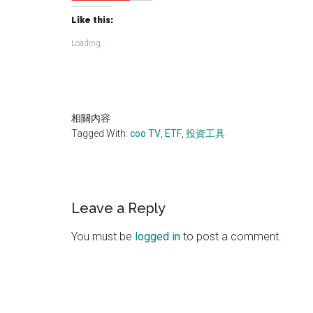
Like this:
Loading...
相關內容
Tagged With:
coo TV
,
ETF
,
投資工具
Reader
Leave a Reply
Interactions
You must be
logged in
to post a comment.