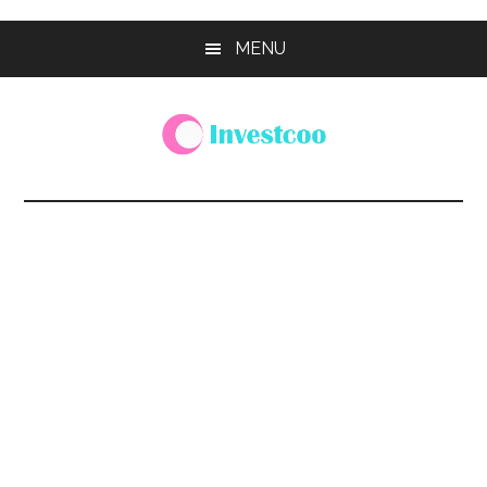
Skip
Skip
Skip
MENU
to
to
to
main
primary
footer
content
sidebar
Investcoo
一
個
生
活
化
的
投
資
網
站