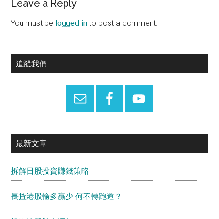
Reader
Leave a Reply
Interactions
You must be
logged in
to post a comment.
Primary
追蹤我們
Sidebar
最新文章
拆解日股投資賺錢策略
長揸港股輸多贏少 何不轉跑道？