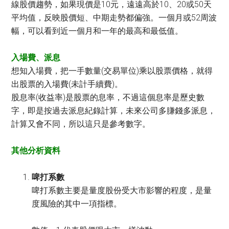
線股價趨勢，如果現價是10元，遠遠高於10、20或50天
平均值，反映股價短、中期走勢都偏強。一個月或52周波
幅，可以看到近一個月和一年的最高和最低值。
入場費、派息
想知入場費，把一手數量(交易單位)乘以股票價格，就得
出股票的入場費(未計手續費)。
股息率(收益率)是股票的息率，不過這個息率是歷史數
字，即是按過去派息紀錄計算，未來公司多膁錢多派息，
計算又會不同，所以這只是參考數字。
其他分析資料
啤打系數
啤打系數主要是量度股份受大市影響的程度，是量
度風險的其中一項指標。