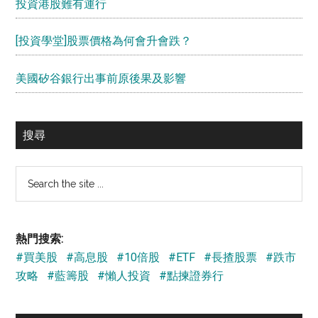
投資港股難有運行
[投資學堂]股票價格為何會升會跌？
美國矽谷銀行出事前原後果及影響
搜尋
Search
the
site
...
熱門搜索:
#買美股
#高息股
#10倍股
#ETF
#長揸股票
#跌市
攻略
#藍籌股
#懶人投資
#點揀證券行