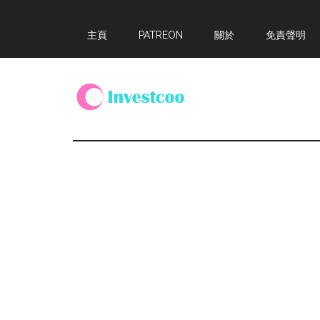
Skip
Skip
Skip
主頁
PATREON
關於
免責聲明
to
to
to
main
primary
footer
content
sidebar
Investcoo
一
個
生
活
化
的
投
資
網
站