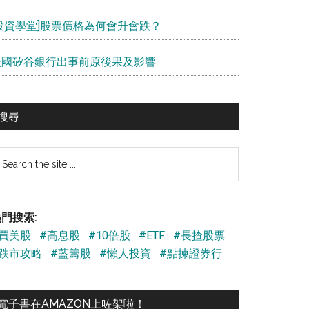
[投資學堂]股票價格為何會升會跌？
美國矽谷銀行出事前原後果及影響
搜尋
earch
e
te
門搜索:
#買美股
#高息股
#10倍股
#ETF
#長揸股票
#跌市攻略
#藍籌股
#懶人投資
#點揀證券行
電子書在AMAZON上咗架啦！