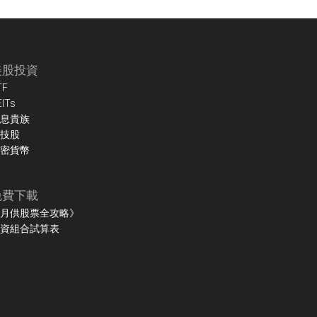
美股投資
TF
EITs
息貴族
技股
密貨幣
免費下載
月供股票全攻略》
資組合試算表