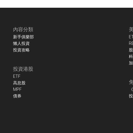
內容分類
新手俱樂部
E
懶人投資
R
投資攻略
股
科
加
投資港股
ETF
高息股
MPF
《
債券
投