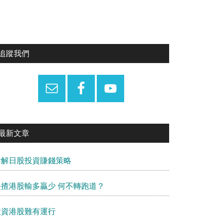
Primary
追蹤我們
Sidebar
最新文章
拆解日股投資賺錢策略
長揸港股輸多贏少 何不轉跑道？
投資港股難有運行