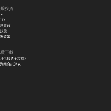
美股投資
TF
EITs
息貴族
技股
密貨幣
免費下載
月供股票全攻略》
資組合試算表