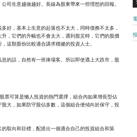
，公司生意越做越好。長線為股東帶來一些理想的回報。
或多好，基本上生意的起落也不太大，同時債務不太多，
大升，它們的升幅也不會太大，遇到股災時，它們的股價
所，這類股份比較適合講求穩健的投資人士。
高息的話，自然有一班捧場客。所以即使遇上大跌市，股
的股票可算是懶人投資的熱門選擇，組合內如果增長型佔
守股大，如果防守股佔多數，這個組合便傾向於保守，投
。
己的取向和目標，配搭出一個適合自己的投資組合和策