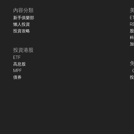
內容分類
新手俱樂部
E
懶人投資
R
投資攻略
股
科
加
投資港股
ETF
高息股
MPF
《
債券
投