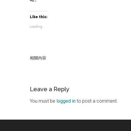
Like this:
Loading...
相關內容
Reader
Leave a Reply
Interactions
You must be
logged in
to post a comment.