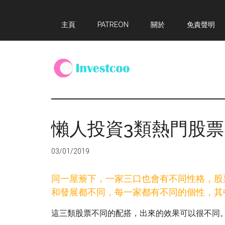
Skip
Skip
Skip
主頁
PATREON
關於
免責聲明
to
to
to
main
primary
footer
content
sidebar
Investcoo
一
個
生
懶人投資3類熱門股票
活
化
03/01/2019
的
投
同一屋簷下，一家三口也會有不同性格，股
資
和發展都不同，每一家都有不同的個性，其
網
站
這三類股票不同的配搭，出來的效果可以很不同