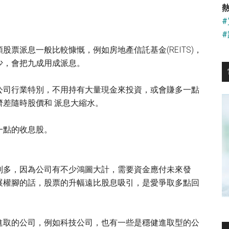
...
熱
票派息一般比較慷慨，例如房地產信託基金(REITS)，
少，會把九成用成派息。
公司行業特別，不用持有大量現金來投資，或會賺多一點
差隨時股價和 派息大縮水。
一點的收息股。
別多，因為公司有不少鴻圖大計，需要資金應付未來發
展權腳的話，股票的升幅遠比股息吸引，是愛爭取多點回
進取的公司，例如科技公司，也有一些是穩健進取型的公