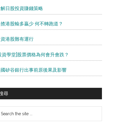
拆解日股投資賺錢策略
長揸港股輸多贏少 何不轉跑道？
投資港股難有運行
[投資學堂]股票價格為何會升會跌？
美國矽谷銀行出事前原後果及影響
搜尋
earch
e
te