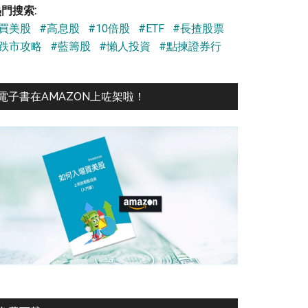
門搜索:
#買美股
#高息股
#10倍股
#ETF
#長揸股票
#跌市攻略
#藍籌股
#懶人投資
#點揀證券行
電子書在AMAZON上咗架啦！