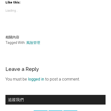
Like this:
Loading...
相關內容
Tagged With:
風險管理
Reader
Leave a Reply
Interactions
You must be
logged in
to post a comment.
Primary
追蹤我們
Sidebar