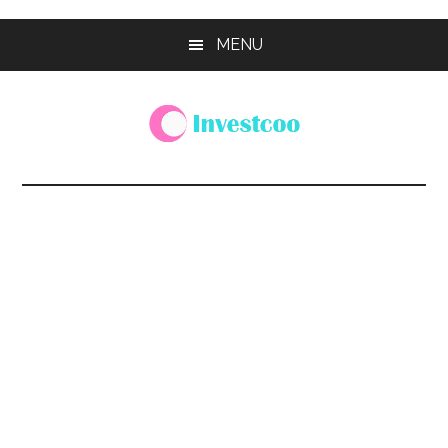
Skip
Skip
Skip
MENU
to
to
to
main
primary
footer
content
sidebar
Investcoo
一
個
生
活
化
的
投
資
網
站