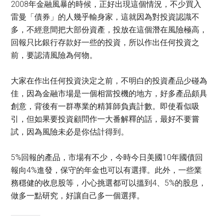
2008年金融風暴的時候，正好出現這個情況，不少買入
雷曼「債券」的人幾乎輸身家，這就因為對投資認識不
多，不經意間把大部份資產，投放在這個潛在風險極高，
回報只比銀行存款好一些的投資，所以作出任何投資之
前，要認清風險為何物。
大家在作出任何投資決定之前，不明白的投資產品少碰為
佳，因為金融市場是一個相當投機的地方，好多產品頗具
創意，背後有一群專業的精算師負責計數。即使看似吸
引，但如果要投資顧問作一大番解釋的話，最好不要嘗
試，因為風險未必是你估計得到。
5%回報的產品，市場有不少，今時今日美國10年國債回
報向4%進發，保守的年金也可以有選擇。此外，一些業
務穩健的收息股等，小心挑選都可以搵到4、5%的股息，
做多一點研究，好讓自己多一個選擇。