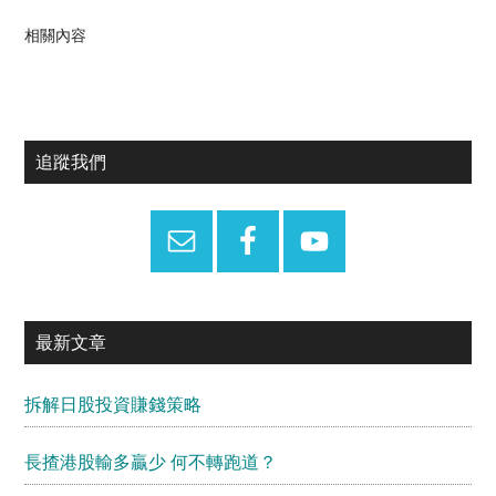
相關內容
Primary
追蹤我們
Sidebar
最新文章
拆解日股投資賺錢策略
長揸港股輸多贏少 何不轉跑道？