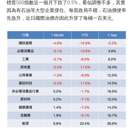
標普500指數近一個月下跌了0.5%，看似調整不多，其實
因為有石油等大型企業撐住。每當政局不穩，石油價便率
先急升，近日國際油價亦因此升穿了每桶一百美元。