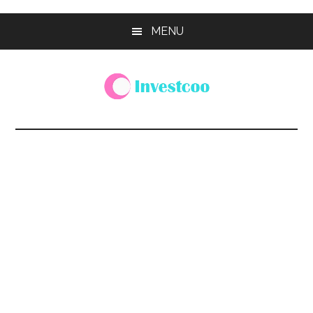
Skip
Skip
Skip
MENU
to
to
to
main
primary
footer
content
sidebar
Investcoo
一
個
生
活
化
的
投
資
網
站