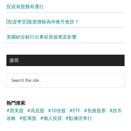
投資港股難有運行
[投資學堂]股票價格為何會升會跌？
美國矽谷銀行出事前原後果及影響
搜尋
Search
the
site
...
熱門搜索:
#買美股
#高息股
#10倍股
#ETF
#長揸股票
#跌市
攻略
#藍籌股
#懶人投資
#點揀證券行