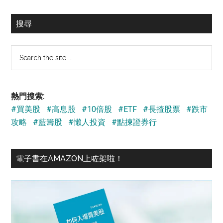
搜尋
Search
the
site
...
熱門搜索:
#買美股
#高息股
#10倍股
#ETF
#長揸股票
#跌市
攻略
#藍籌股
#懶人投資
#點揀證券行
電子書在AMAZON上咗架啦！