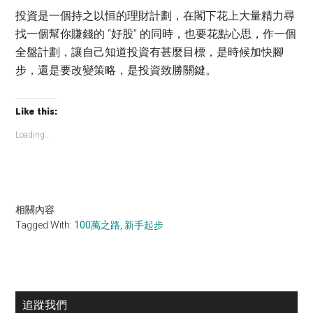
投資是一個持之以恒的理財計劃，在閣下花上大量精力尋
找一個幫你賺錢的 “好股” 的同時，也要花點心思，作一個
全盤計劃，讓自己知道投資有甚麼目標，是時候加快腳
步，還是要改變策略，是投資致勝關鍵。
Like this:
Loading...
相關內容
Tagged With:
100萬之路
,
新手起步
Primary
追蹤我們