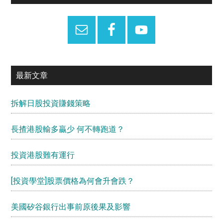
Sidebar
最新文章
拆解日股投資賺錢策略
長揸港股輸多贏少 何不轉跑道？
投資港股難有運行
[投資學堂]股票價格為何會升會跌？
美國矽谷銀行出事前原後果及影響