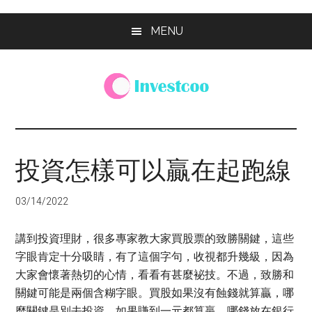
Skip
Skip
Skip
MENU
to
to
to
main
primary
footer
content
sidebar
Investcoo
一
個
生
投資怎樣可以贏在起跑線
活
化
03/14/2022
的
投
講到投資理財，很多專家教大家買股票的致勝關鍵，這些
資
字眼肯定十分吸睛，有了這個字句，收視都升幾級，因為
網
大家會懷著熱切的心情，看看有甚麼袐技。不過，致勝和
站
關鍵可能是兩個含糊字眼。買股如果沒有蝕錢就算贏，哪
麼關鍵是別去投資，如果賺到一元都算贏，哪錢放在銀行