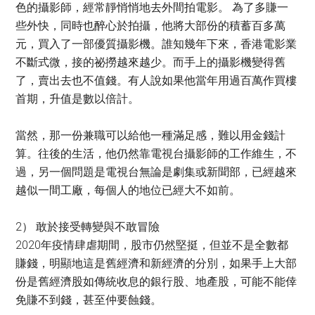
色的攝影師，經常靜悄悄地去外間拍電影。 為了多賺一
些外快，同時也醉心於拍攝，他將大部份的積蓄百多萬
元，買入了一部優質攝影機。誰知幾年下來，香港電影業
不斷式微，接的祕撈越來越少。而手上的攝影機變得舊
了，賣出去也不值錢。有人說如果他當年用過百萬作買樓
首期，升值是數以倍計。
當然，那一份兼職可以給他一種滿足感，難以用金錢計
算。往後的生活，他仍然靠電視台攝影師的工作維生，不
過，另一個問題是電視台無論是劇集或新聞部，已經越來
越似一間工廠，每個人的地位已經大不如前。
2） 敢於接受轉變與不敢冒險
2020年疫情肆虐期間，股市仍然堅挺，但並不是全數都
賺錢，明顯地這是舊經濟和新經濟的分別，如果手上大部
份是舊經濟股如傳統收息的銀行股、地產股，可能不能倖
免賺不到錢，甚至仲要蝕錢。