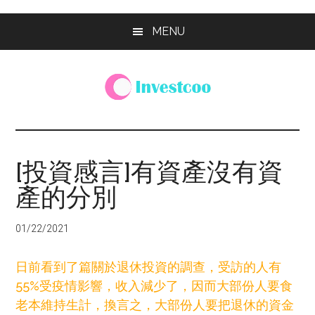
Skip
Skip
Skip
MENU
to
to
to
main
primary
footer
content
sidebar
Investcoo
一
個
生
[投資感言]有資產沒有資
活
產的分別
化
的
投
01/22/2021
資
網
日前看到了篇關於退休投資的調查，受訪的人有
站
55%受疫情影響，收入減少了，因而大部份人要食
老本維持生計，換言之，大部份人要把退休的資金