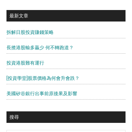
最新文章
拆解日股投資賺錢策略
長揸港股輸多贏少 何不轉跑道？
投資港股難有運行
[投資學堂]股票價格為何會升會跌？
美國矽谷銀行出事前原後果及影響
搜尋