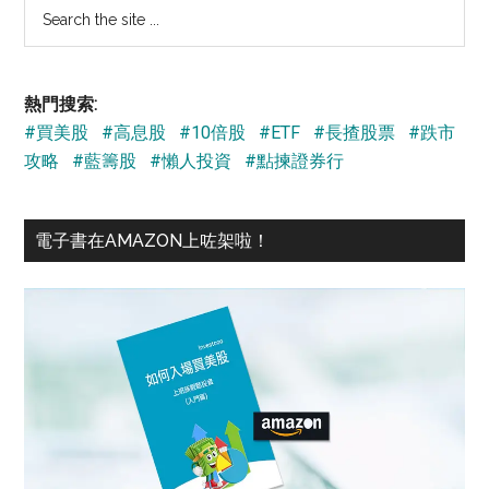
Search
the
site
...
熱門搜索:
#買美股
#高息股
#10倍股
#ETF
#長揸股票
#跌市
攻略
#藍籌股
#懶人投資
#點揀證券行
電子書在AMAZON上咗架啦！