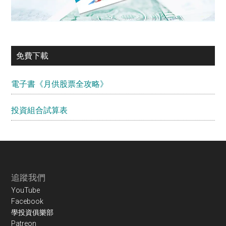
免費下載
電子書《月供股票全攻略》
投資組合試算表
Footer
追蹤我們
YouTube
Facebook
學投資俱樂部
Patreon