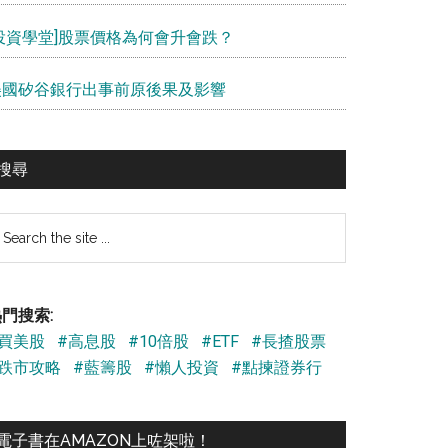
[投資學堂]股票價格為何會升會跌？
美國矽谷銀行出事前原後果及影響
搜尋
earch
e
te
門搜索:
#買美股
#高息股
#10倍股
#ETF
#長揸股票
#跌市攻略
#藍籌股
#懶人投資
#點揀證券行
電子書在AMAZON上咗架啦！