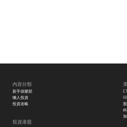
內容分類
新手俱樂部
E
懶人投資
R
投資攻略
股
科
加
投資港股