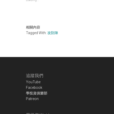
相關內容
Tagged With:
攻防陣
Footer
追蹤我們
YouTube
Facebook
學投資俱樂部
Patreon