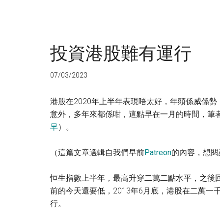
投資港股難有運行
07/03/2023
港股在2020年上半年表現唔太好，年頭係威係
意外，多年來都係咁，這點早在一月的時間，筆者
早
）。
（這篇文章選輯自我們早前
Patreon
的內容，想閱
恒生指數上半年，最高升穿二萬二點水平，之後
前的今天還要低，2013年6月底，港股在二萬
行。