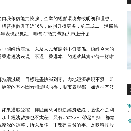
的自我修復能力較強，企業的經營環境亦較明朗和理想，
標普指數升了近16%，納指升得更多，約三成二。港股當
0)等半年表現都見紅，哪會有能力帶動大市上升呢。
跟中國經濟表現，以及人民幣疲弱不無關係。始終今天的
過香港經濟表現，不過，香港本土的經濟其實都係一樣咁
都持續減磅，目標是盡快減到零。內地經濟表現不濟，即
。經濟的基本因素和環境唔得，股市表現都一如過往有波
，如果通脹受控，伴隨而來可能是經濟放緩，這也不是利
上經濟數據也不太差，又有Chat-GPT帶起AI熱，都給
現較深的調整，所以反彈一下都是自然的事。反映科技股