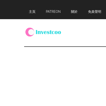
Skip
Skip
Skip
主頁
PATREON
關於
免責聲明
to
to
to
main
primary
footer
content
sidebar
Investcoo
一
個
生
活
化
的
投
資
網
站