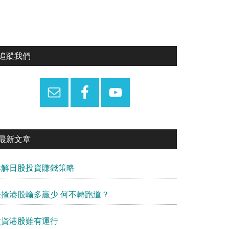
Primary
追蹤我們
Sidebar
最新文章
拆解日股投資賺錢策略
長揸港股輸多贏少 何不轉跑道？
投資港股難有運行