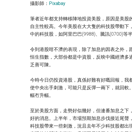
攝影師：
Pixabay
筆者近年都支持轉移陣地投資美股，原因是美股
自主性較高。今年美股在大大隻的科技股帶動下，
中的科技股，如阿里巴巴(9988)、騰訊(070
令到港股咁不濟的表現，除了加息的因表之外，
恒生指數，大部份都是中資股，反映中國經濟多
乏善可陳。
今時今日仍投資港股，真係好難有好嘅回報，我
使中央出手刺激，可能只是反彈一兩下，就回軟
幅冇升幅。
至於美股方面，走勢好似幾好，但連番加息之下
好的消息。上半年，市場預期加息步伐接近尾聲，加
科技股帶來一些刺激，況且去年不少科技股都出