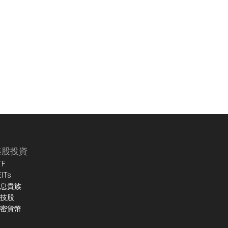
美股投資
TF
EITs
息貴族
技股
密貨幣