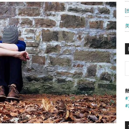
S
th
si
...
熱