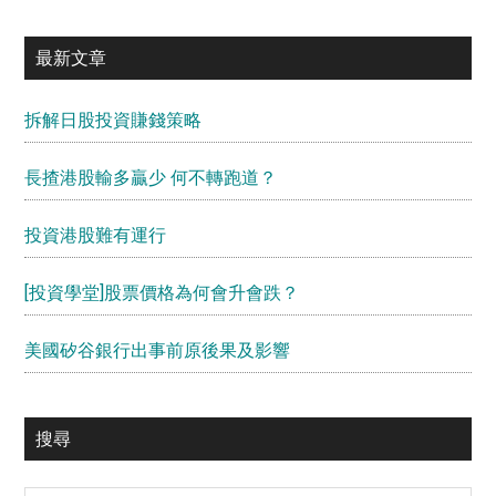
最新文章
拆解日股投資賺錢策略
長揸港股輸多贏少 何不轉跑道？
投資港股難有運行
[投資學堂]股票價格為何會升會跌？
美國矽谷銀行出事前原後果及影響
搜尋