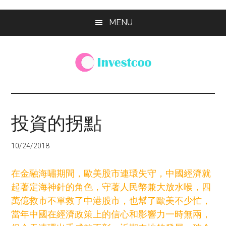
Skip
Skip
Skip
MENU
to
to
to
main
primary
footer
content
sidebar
Investcoo
一
個
生
投資的拐點
活
化
10/24/2018
的
投
在金融海嘯期間，歐美股市連環失守，中國經濟就
資
起著定海神針的角色，守著人民幣兼大放水喉，四
網
萬億救市不單救了中港股市，也幫了歐美不少忙，
站
當年中國在經濟政策上的信心和影響力一時無兩，