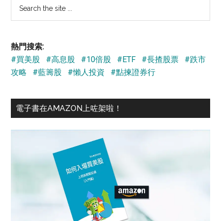
Search
the
site
...
熱門搜索:
#買美股
#高息股
#10倍股
#ETF
#長揸股票
#跌市
攻略
#藍籌股
#懶人投資
#點揀證券行
電子書在AMAZON上咗架啦！