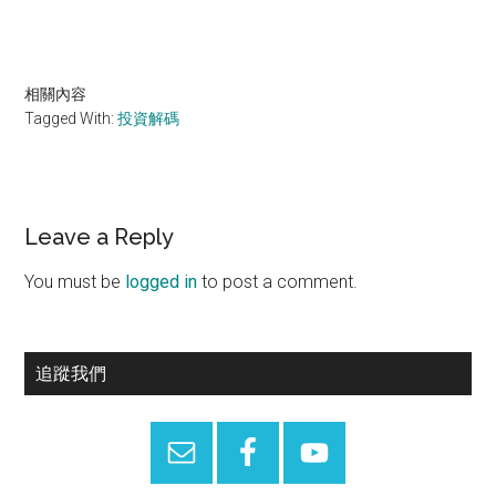
相關內容
Tagged With:
投資解碼
Reader
Leave a Reply
Interactions
You must be
logged in
to post a comment.
Primary
追蹤我們
Sidebar