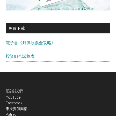
免費下載
電子書《月供股票全攻略》
投資組合試算表
Footer
追蹤我們
YouTube
Facebook
學投資俱樂部
Patreon