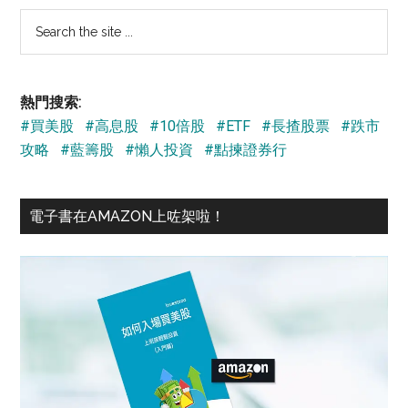
Search
the
site
...
熱門搜索:
#買美股
#高息股
#10倍股
#ETF
#長揸股票
#跌市
攻略
#藍籌股
#懶人投資
#點揀證券行
電子書在AMAZON上咗架啦！