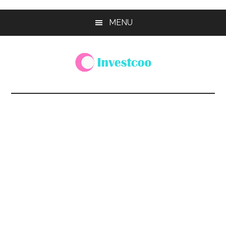
Skip
Skip
Skip
MENU
to
to
to
main
primary
footer
content
sidebar
Investcoo
一
個
生
活
化
的
投
資
網
站