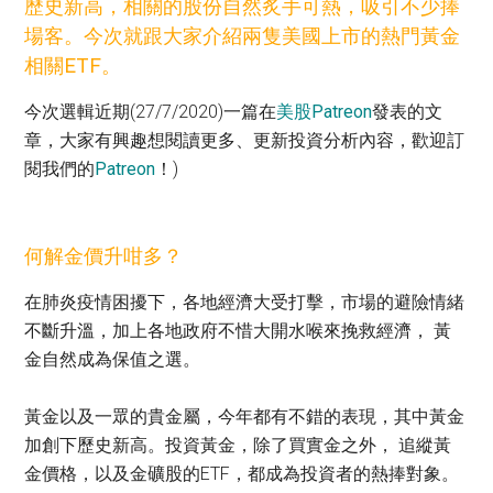
歷史新高，相關的股份自然炙手可熱，吸引不少捧
場客。今次就跟大家介紹兩隻美國上市的熱門黃金
相關ETF。
今次選輯近期(27/7/2020)一篇在
美股Patreon
發表的文
章，大家有興趣想閱讀更多、更新投資分析內容，歡迎訂
閱我們的
Patreon
！)
何解金價升咁多？
在肺炎疫情困擾下，各地經濟大受打擊，市場的避險情緒
不斷升溫，加上各地政府不惜大開水喉來挽救經濟， 黃
金自然成為保值之選。
黃金以及一眾的貴金屬，今年都有不錯的表現，其中黃金
加創下歷史新高。投資黃金，除了買實金之外， 追縱黃
金價格，以及金礦股的ETF，都成為投資者的熱捧對象。