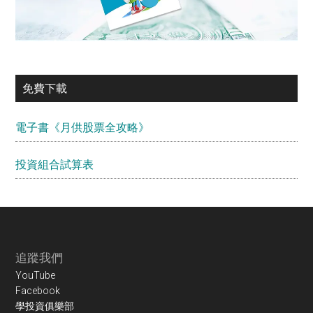
免費下載
電子書《月供股票全攻略》
投資組合試算表
Footer
追蹤我們
YouTube
Facebook
學投資俱樂部