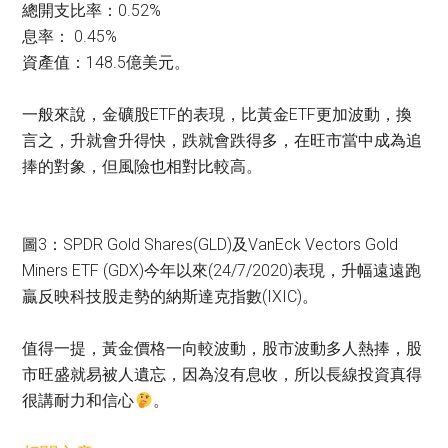
總開支比率：0.52%
息率： 0.45%
資產值：148.5億美元。
一般來說，金礦股ETF的表現，比黃金ETF更加波動，換
言之，升就會升得快，跌就會跌得多，在旺市當中成為追
捧的對象，但風險也相對比較高。
圖3：SPDR Gold Shares(GLD)及VanEck Vectors Gold
Miners ETF (GDX)今年以來(24/7/2020)表現，升幅遠遠跑
贏反映科技股走勢的納斯達克指數(IXIC)。
值得一提，黃金價格一向較波動，股市波動多人熱捧，股
市旺盛就易被人遺忘，因為沒有息收，所以長線投資真得
很講耐力和信心
。