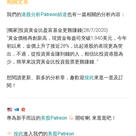
相關文章
我們的
港股分析Patreon頻道
也有一篇相關的分析內容：
[獨家]投資黃金比盈富基金更難賺錢(28/7/2020)
“黃金價格再創新高，現貨金每盎司突破1,940美元，今年
初以來，金價上升了接近28%，比起港股的表現更為突
出，不過，從投資黃金賺到錢的人，相信比投資港股為
少，簡單來說買黃金比投資股票更難賺錢…”
想閱讀更新、新多的分析章，趣歡迎
按此
來逛一逛及訂
閱！
專為新手而設的
美股Patreon
開咗喇, 來逛逛吧！
按此
進入我們的
美股Patreon