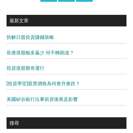
最新文章
拆解日股投資賺錢策略
長揸港股輸多贏少 何不轉跑道？
投資港股難有運行
[投資學堂]股票價格為何會升會跌？
美國矽谷銀行出事前原後果及影響
搜尋