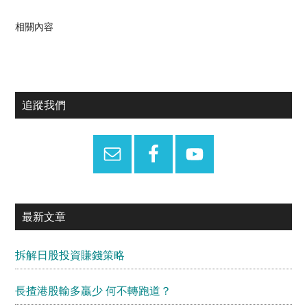
相關內容
Primary
追蹤我們
Sidebar
最新文章
拆解日股投資賺錢策略
長揸港股輸多贏少 何不轉跑道？