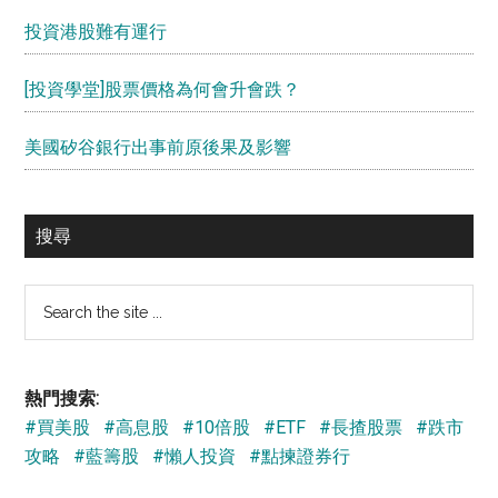
投資港股難有運行
[投資學堂]股票價格為何會升會跌？
美國矽谷銀行出事前原後果及影響
搜尋
Search
the
site
...
熱門搜索:
#買美股
#高息股
#10倍股
#ETF
#長揸股票
#跌市
攻略
#藍籌股
#懶人投資
#點揀證券行