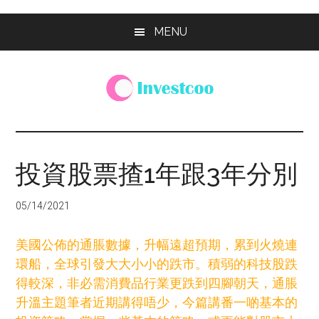
Skip
Skip
Skip
MENU
to
to
to
main
primary
footer
content
sidebar
Investcoo
一
個
生
投資股票揸1年跟3年分別
活
化
05/14/2021
的
投
美國公佈的通脹數據，升幅遠超預期，累到火燒連
資
環船，全球引發大大小小的跌市。積弱的科技股跌
網
得較深，非必需消費品行業更跌到四腳朝天，通脹
站
升溫主題筆者近期講得唔少，今篇講番一啲基本的