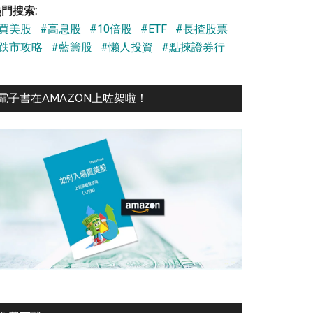
門搜索:
#買美股
#高息股
#10倍股
#ETF
#長揸股票
#跌市攻略
#藍籌股
#懶人投資
#點揀證券行
電子書在AMAZON上咗架啦！