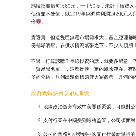
螞蟻招股價每股80元，一手50股，未計手續費入
估值並不便值，以2019年經調整利潤242億元
倍
。
貴還貴，但這隻巨無霸市場需求大，基金經理都
份都爆晒燈。在供求情況緊張之下，不少人預期
不過，打算認購作長線投資的話，就要多留意一
「貿易黑名單」，這都反映一定的風險存在。有
多的介紹，只列出幾個標題俾大家參考，具體的
投資螞蟻要留意4項風險
地緣政治衝突導致中美關係緊張，可能對公
支付行業在中國受到嚴格監管，公司須面對
公司的業務可能受到中國支付行業新舉措的