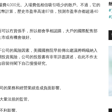
...
熱
場費4,000元。入場費低相信吸引唔少的散戶。不過，它的
人民幣計算，歷史市盈率高達87倍，預測市盈率亦都超過40
唔可以冇貨係手，所以都會爭相認購，大戶的國際配售部
上市或有機會做好。
下公司的風險因素，美國國務院早前傳出建議將螞蟻納入
關投資風險，公司的投股書有非常詳盡講述，在此不作太
內容留待閣下自己慢慢研究。
司的業務和經營業績造成負面影響。
大量法規的監管。
不利影響。