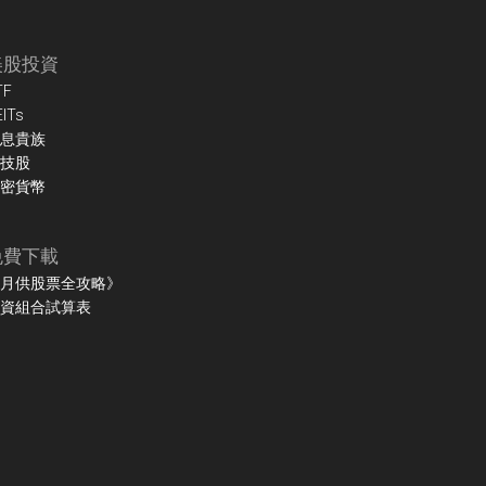
美股投資
TF
EITs
息貴族
技股
密貨幣
免費下載
月供股票全攻略》
資組合試算表