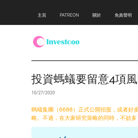
Skip
Skip
Skip
主頁
PATREON
關於
免責聲明
to
to
to
main
primary
footer
content
sidebar
Investcoo
一
個
生
投資螞蟻要留意4項風
活
化
10/27/2020
的
投
螞蟻集團（6688）正式公開招股，或者
資
略。不過，在大家研究策略的同時，不妨多
網
站