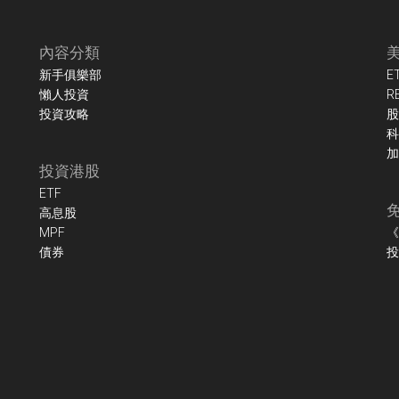
內容分類
新手俱樂部
E
懶人投資
R
投資攻略
股
科
加
投資港股
ETF
高息股
MPF
《
債券
投