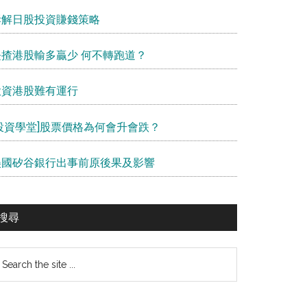
拆解日股投資賺錢策略
長揸港股輸多贏少 何不轉跑道？
投資港股難有運行
[投資學堂]股票價格為何會升會跌？
美國矽谷銀行出事前原後果及影響
搜尋
earch
e
te