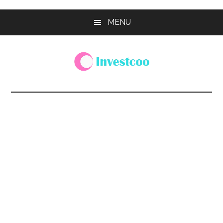
Skip
Skip
Skip
MENU
to
to
to
main
primary
footer
content
sidebar
Investcoo
一
個
生
活
化
的
投
資
網
站