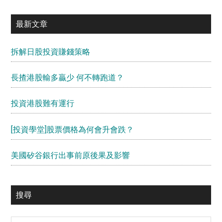
最新文章
拆解日股投資賺錢策略
長揸港股輸多贏少 何不轉跑道？
投資港股難有運行
[投資學堂]股票價格為何會升會跌？
美國矽谷銀行出事前原後果及影響
搜尋