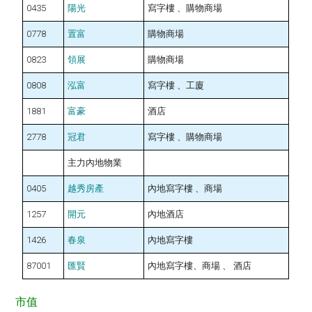
0435
陽光
寫字樓 、購物商場
0778
置富
購物商場
0823
領展
購物商場
0808
泓富
寫字樓 、工廈
1881
富豪
酒店
2778
冠君
寫字樓 、購物商場
主力內地物業
0405
越秀房產
內地寫字樓 、商場
1257
開元
內地酒店
1426
春泉
內地寫字樓
87001
匯賢
內地寫字樓、商場 、 酒店
市值