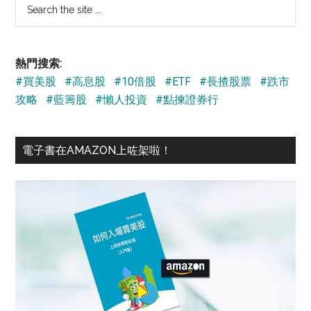
Search
the
site
...
熱門搜索:
#買美股
#高息股
#10倍股
#ETF
#長揸股票
#跌市
攻略
#藍籌股
#懶人投資
#點揀證券行
電子書在AMAZON上咗架啦！