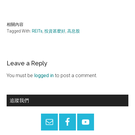
相關內容
Tagged With:
REITs
,
投資甚麼好
,
高息股
Reader
Leave a Reply
Interactions
You must be
logged in
to post a comment.
Primary
追蹤我們
Sidebar