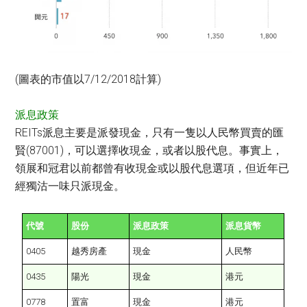
(圖表的市值以7/12/2018計算)
派息政策
REITs派息主要是派發現金，只有一隻以人民幣買賣的匯
賢(87001)，可以選擇收現金，或者以股代息。事實上，
領展和冠君以前都曾有收現金或以股代息選項，但近年已
經獨沽一味只派現金。
代號
股份
派息政策
派息貨幣
0405
越秀房產
現金
人民幣
0435
陽光
現金
港元
0778
置富
現金
港元