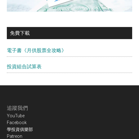
免費下載
電子書《月供股票全攻略》
投資組合試算表
Footer
追蹤我們
YouTube
Facebook
學投資俱樂部
Patreon