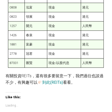
0808
泓富
現金
港元
0823
領展
現金
港元
1257
開元
現金
人民幣
1426
春泉
現金
港元
1881
富豪
現金
港元
2778
冠君
現金
港元
87001
匯賢
現金/以股代息
人民幣
有關投資REITs，還有很多要留意一下，我們過往也談過
不少，有興趣可以
到此(REITs)
看看。
Like this:
Loading...