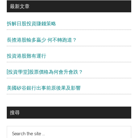
最新文章
拆解日股投資賺錢策略
長揸港股輸多贏少 何不轉跑道？
投資港股難有運行
[投資學堂]股票價格為何會升會跌？
美國矽谷銀行出事前原後果及影響
搜尋
Search
the