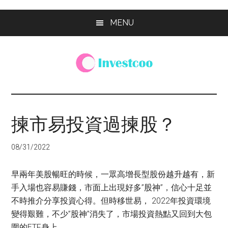
Skip
Skip
Skip
MENU
to
to
to
main
primary
footer
content
sidebar
Investcoo
一
個
生
揀市易投資過揀股？
活
化
08/31/2022
的
投
早兩年美股暢旺的時候，一眾高增長型股份越升越有，新
資
手入場也容易賺錢，市面上出現好多”股神”，信心十足並
網
不時推介分享投資心得。但時移世易， 2022年投資環境
站
變得艱難，不少”股神”消失了，市場投資熱點又回到大包
圍的ETF身上。