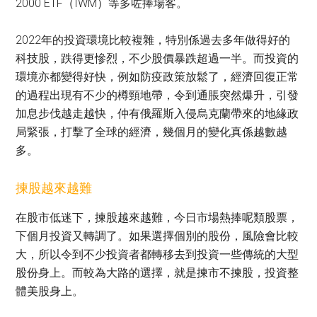
2000 ETF（IWM）等多咗捧場客。
2022年的投資環境比較複雜，特別係過去多年做得好的
科技股，跌得更慘烈，不少股價暴跌超過一半。而投資的
環境亦都變得好快，例如防疫政策放鬆了，經濟回復正常
的過程出現有不少的樽頸地帶，令到通脹突然爆升，引發
加息步伐越走越快，仲有俄羅斯入侵烏克蘭帶來的地緣政
局緊張，打擊了全球的經濟，幾個月的變化真係越數越
多。
揀股越來越難
在股市低迷下，揀股越來越難，今日市場熱捧呢類股票，
下個月投資又轉調了。如果選擇個別的股份，風險會比較
大，所以令到不少投資者都轉移去到投資一些傳統的大型
股份身上。而較為大路的選擇，就是揀市不揀股，投資整
體美股身上。