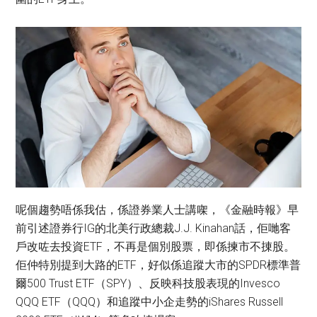
呢個趨勢唔係我估，係證券業人士講㗎，《金融時報》早
前引述證券行IG的北美行政總裁J.J. Kinahan話，佢哋客
戶改咗去投資ETF，不再是個別股票，即係揀市不㨂股。
佢仲特別提到大路的ETF，好似係追蹤大市的SPDR標準普
爾500 Trust ETF（SPY）、反映科技股表現的Invesco
QQQ ETF（QQQ）和追蹤中小企走勢的iShares Russell