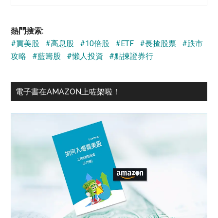
site
...
熱門搜索:
#買美股
#高息股
#10倍股
#ETF
#長揸股票
#跌市
攻略
#藍籌股
#懶人投資
#點揀證券行
電子書在AMAZON上咗架啦！