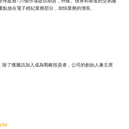
在全球超過120個市場提供期貨，外匯、債券和基金的交易服
把重點放在電子經紀業務部分，加快業務的增長。
係密切，除了獲騰訊加入成為戰略投資者，公司的創始人兼主席
ade