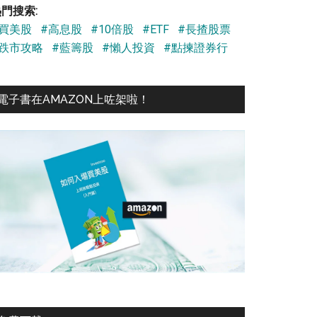
門搜索:
#買美股
#高息股
#10倍股
#ETF
#長揸股票
#跌市攻略
#藍籌股
#懶人投資
#點揀證券行
電子書在AMAZON上咗架啦！