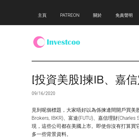
Skip
Skip
Skip
主頁
PATREON
關於
免責聲明
to
to
to
main
primary
footer
content
sidebar
Investcoo
一
個
生
[投資美股]揀IB、嘉
活
化
09/16/2020
的
投
見到呢個標題，大家唔好以為係揀邊間開戶買美股好，而
資
Brokers, IBKR)、富途(FUTU)、嘉信理財(Charles
網
現，這些公司都在美國上市。即使你沒有打算買
站
多一些背景資料。