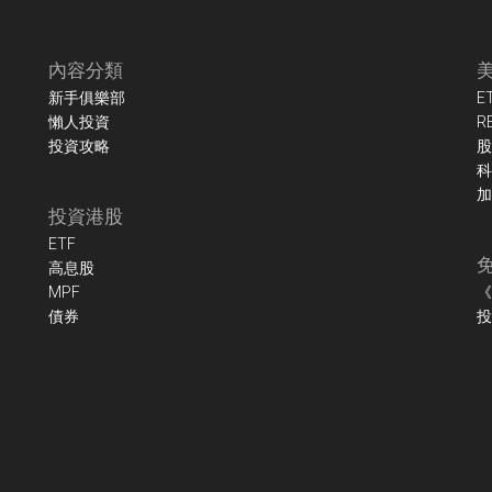
內容分類
新手俱樂部
E
懶人投資
R
投資攻略
股
科
加
投資港股
ETF
高息股
MPF
《
債券
投