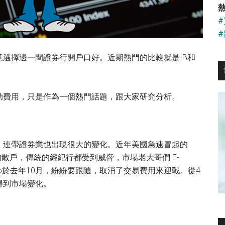
...
熱
選擇邊一間證券行開戶口好。近期熱門的比較就是IB和
助費用，只是作為一個熱門話題，跟大家研究分析。
，連帶證券業也出現很大的變化。近年美國急速冒起的
青的散戶，傳統的經紀行都受到威脅，市場老大哥們 E-
arles Schwab於去年10月，紛紛要跟隨，取消了交易費用來迎戰。從4
得到市場變化。