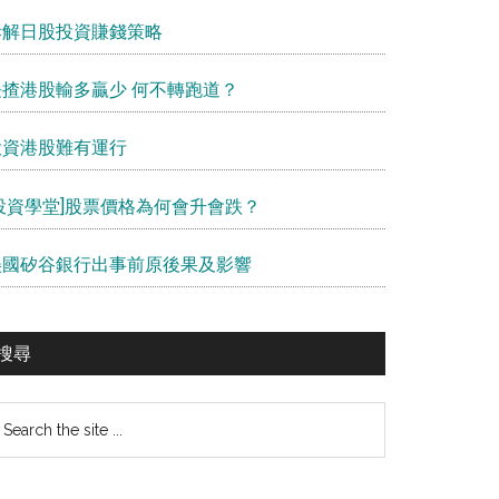
拆解日股投資賺錢策略
長揸港股輸多贏少 何不轉跑道？
投資港股難有運行
[投資學堂]股票價格為何會升會跌？
美國矽谷銀行出事前原後果及影響
搜尋
earch
e
te