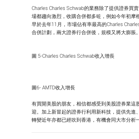
Charles Charles Schwab的業務除
場都趨向激烈，收購合併都多咗，例如今年初摩根士丹利 (M
早於去年11月，市場佔有率最高的Charles Charle
合併計劃，兩大證券行合併後，規模又將大膨脹
圖 5-Charles Charles Schwab收入增長
圖6- AMTD收入增長
有買開美股的朋友，相信都感受到美股證券業這
迎。加上新冒起的證券行利用新科技，提供先進
轉變近年亦都已經吹到香港，有機會同大市分析