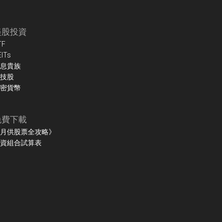
美股投資
TF
EITs
息貴族
技股
密貨幣
免費下載
月供股票全攻略》
資組合試算表