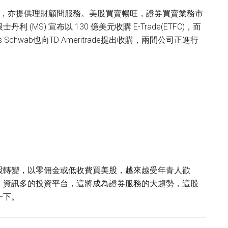
了提供證券買賣，亦提供理財顧問服務。美股買賣暢旺，證券買賣業務市
S) 宣布以 130 億美元收購 E-Trade(ETFC)，而
s Schwab也向TD Ameritrade提出收購，兩間公司正進行
。
股轉變，以零佣金或低收費買美股，越來越受年青人歡
、資訊多的投資平台，這將成為證券服務的大趨勢，這股
一下。