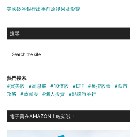
美國矽谷銀行出事前原後果及影響
搜尋
Search
the
site
...
熱門搜索:
#買美股
#高息股
#10倍股
#ETF
#長揸股票
#跌市
攻略
#藍籌股
#懶人投資
#點揀證券行
電子書在AMAZON上咗架啦！