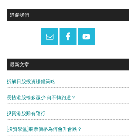
Primary
追蹤我們
Sidebar
最新文章
拆解日股投資賺錢策略
長揸港股輸多贏少 何不轉跑道？
投資港股難有運行
[投資學堂]股票價格為何會升會跌？