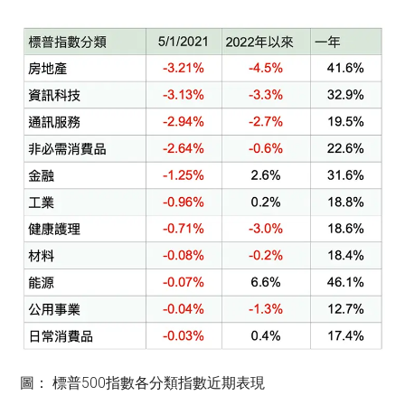
圖： 標普500指數各分類指數近期表現