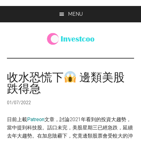
Skip
Skip
Skip
MENU
to
to
to
main
primary
footer
content
sidebar
Investcoo
一
個
生
收水恐慌下
邊類美股
活
跌得急
化
的
投
01/07/2022
資
網
日前上載
Patreon
文章，討論2021年看到的投資大趨勢，
站
當中提到科技股。話口未完，美股星期三已經急跌，延續
去年大趨勢。在加息陰霾下，究竟邊類股票會受較大的沖