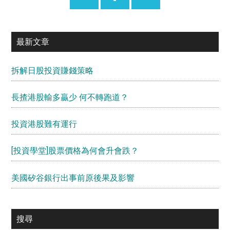
最新文章
拆解日股投資賺錢策略
長揸港股輸多贏少 何不轉跑道？
投資港股難有運行
[投資學堂]股票價格為何會升會跌？
美國矽谷銀行出事前原後果及影響
搜尋