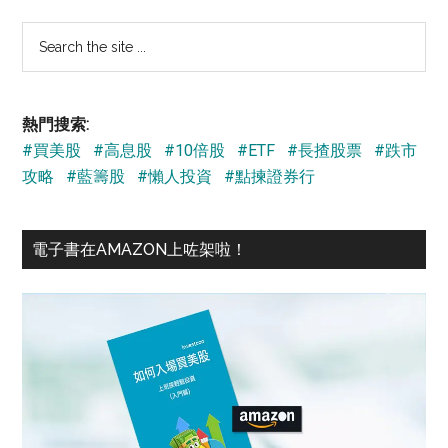
Search
the
site
...
熱門搜索:
#買美股
#高息股
#10倍股
#ETF
#長揸股票
#跌市
攻略
#藍籌股
#懶人投資
#點揀證券行
電子書在AMAZON上咗架啦！