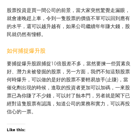
股票投資是買一間公司的前景，當大家突然驚覺走漏眼，
就會連晚趕上車，令到一隻股票的價值不單可以回到應有
的水平，還可以越升越有，如果公司繼續年年賺大錢，股
民就仍然有憧幜。
如何捕捉爆升股
要捕捉爆升股跟捕捉10倍股差不多，當然要揀一些質素良
好、潛力未被發掘的股票，另一方面，我們不知這類股票
何時爆升，可以做的是好的股票不要輕易放手(止賺)，當
催化劑出現的時候，進取的投資者更加可以加碼，一來股
票已為你賺了不少錢，可以封了蝕本門，另者就是閣下已
經對這隻股票有認識，知道公司的業務和實力，可以再投
信心的一票。
Like this: