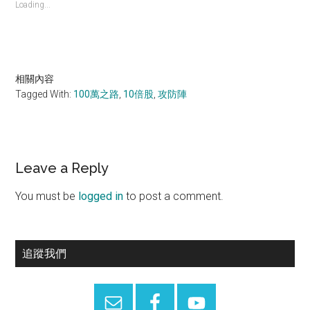
Loading...
相關內容
Tagged With:
100萬之路
,
10倍股
,
攻防陣
Reader
Leave a Reply
Interactions
You must be
logged in
to post a comment.
Primary
追蹤我們
Sidebar