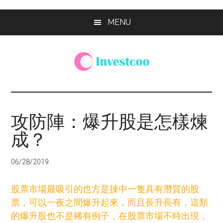
Skip
Skip
Skip
MENU
to
to
to
main
primary
footer
content
sidebar
Investcoo
一
個
生
攻防陣：爆升股是怎樣煉
活
成？
化
的
投
06/28/2019
資
網
股票市場最吸引的也方是㨂中一隻具有潛質的股
站
票，可以一夜之間爆升起來，而且長升長有，這類
的爆升股也不是稀有例子，在股票市場不時出現，