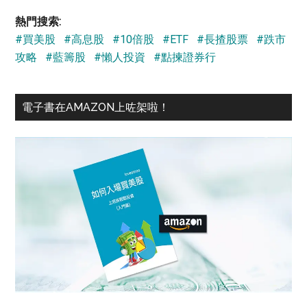
...
熱門搜索:
#買美股
#高息股
#10倍股
#ETF
#長揸股票
#跌市
攻略
#藍籌股
#懶人投資
#點揀證券行
電子書在AMAZON上咗架啦！