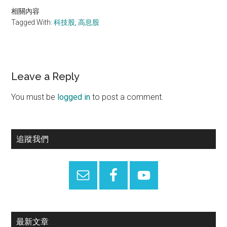
相關內容
Tagged With:
科技股
,
高息股
Reader
Leave a Reply
Interactions
You must be
logged in
to post a comment.
Primary
追蹤我們
Sidebar
最新文章