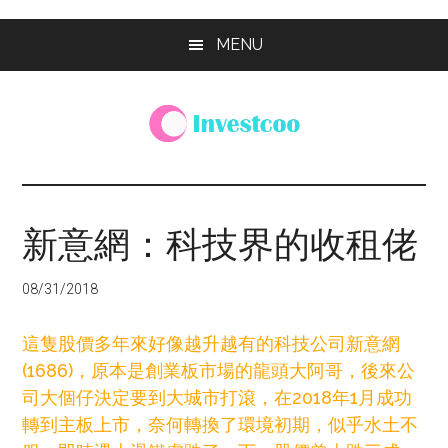
Skip
Skip
Skip
MENU
to
to
to
main
primary
footer
content
sidebar
Investcoo
一
個
生
新意網：科技界的收租佬
活
化
08/31/2018
的
投
這隻股價多年來好像越升越有的科技公司新意網
資
(1686)，原本是創業板市場的龍頭大阿哥，後來公
網
司大個仔決定要到大城市打滾，在2018年1月成功
站
轉到主板上市，奈何轉換了環境初期，似乎水土不