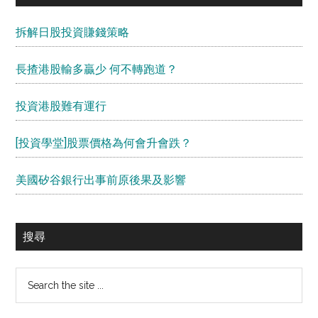
拆解日股投資賺錢策略
長揸港股輸多贏少 何不轉跑道？
投資港股難有運行
[投資學堂]股票價格為何會升會跌？
美國矽谷銀行出事前原後果及影響
搜尋
Search
the
site