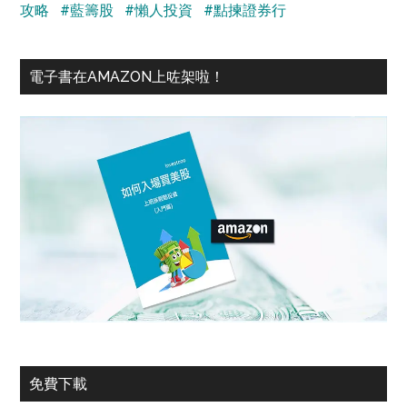
攻略
#藍籌股
#懶人投資
#點揀證券行
電子書在AMAZON上咗架啦！
免費下載