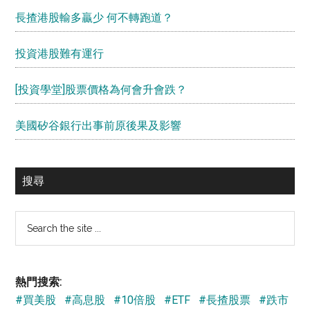
長揸港股輸多贏少 何不轉跑道？
投資港股難有運行
[投資學堂]股票價格為何會升會跌？
美國矽谷銀行出事前原後果及影響
搜尋
Search
the
site
...
熱門搜索:
#買美股
#高息股
#10倍股
#ETF
#長揸股票
#跌市