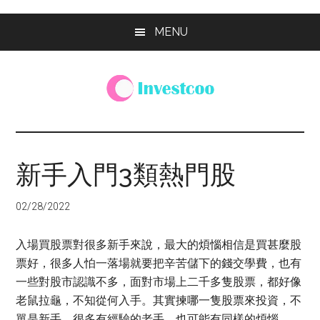
Skip
Skip
Skip
MENU
to
to
to
main
primary
footer
content
sidebar
Investcoo
一
個
生
新手入門3類熱門股
活
化
02/28/2022
的
投
入場買股票對很多新手來說，最大的煩惱相信是買甚麼股
資
票好，很多人怕一落場就要把辛苦儲下的錢交學費，也有
網
一些對股市認識不多，面對市場上二千多隻股票，都好像
站
老鼠拉龜，不知從何入手。其實揀哪一隻股票來投資，不
單是新手，很多有經驗的老手，也可能有同樣的煩惱。