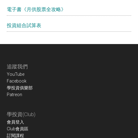
電子書《月供股票全攻略》
投資組合試算表
Footer
追蹤我們
YouTube
Facebook
學投資俱樂部
Patreon
學投資(Club)
會員登入
Club會員區
訂閱課程