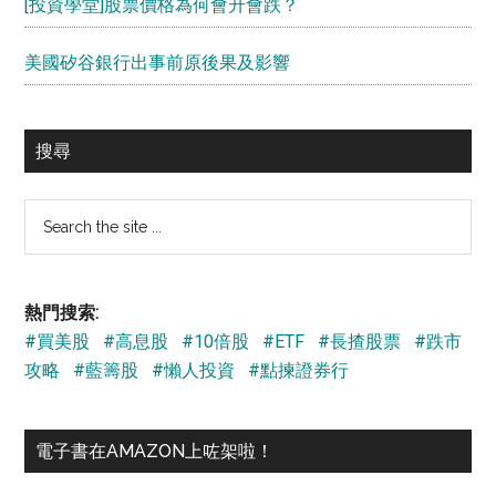
[投資學堂]股票價格為何會升會跌？
美國矽谷銀行出事前原後果及影響
搜尋
Search
the
site
...
熱門搜索:
#買美股
#高息股
#10倍股
#ETF
#長揸股票
#跌市
攻略
#藍籌股
#懶人投資
#點揀證券行
電子書在AMAZON上咗架啦！