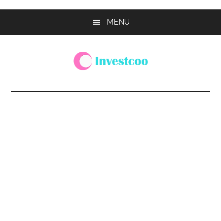
Skip
Skip
Skip
MENU
to
to
to
main
primary
footer
content
sidebar
Investcoo
一
個
生
活
化
的
投
資
網
站