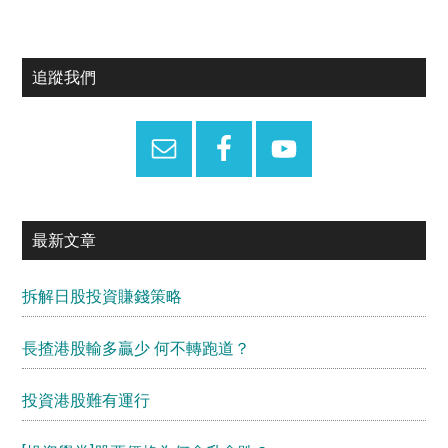
Primary
追蹤我們
Sidebar
最新文章
拆解日股投資賺錢策略
長揸港股輸多贏少 何不轉跑道？
投資港股難有運行