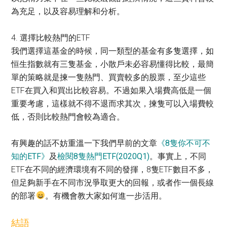
為充足，以及容易理解和分析。
4. 選擇比較熱門的ETF
我們選擇這基金的時候，同一類型的基金有多隻選擇，如
恒生指數就有三隻基金，小散戶未必容易懂得比較，最簡
單的策略就是揀一隻熱門、買賣較多的股票，至少這些
ETF在買入和買出比較容易。不過如果入場費高低是一個
重要考慮，這樣就不得不退而求其次，揀隻可以入場費較
低，否則比較熱門會較為適合。
有興趣的話不妨重溫一下我們早前的文章
《8隻你不可不
知的ETF》
及
檢閱8隻熱門ETF(2020Q1)
。事實上，不同
ETF在不同的經濟環境有不同的發揮，8隻ETF數目不多，
但足夠新手在不同市況爭取更大的回報，或者作一個長線
的部署
。有機會教大家如何進一步活用。
結語