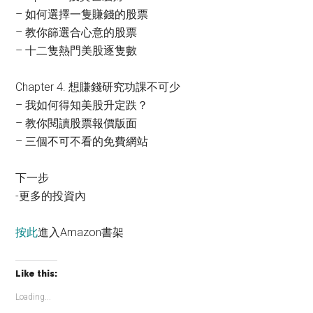
– 如何選擇一隻賺錢的股票
– 教你篩選合心意的股票
– 十二隻熱門美股逐隻數
Chapter 4. 想賺錢研究功課不可少
– 我如何得知美股升定跌？
– 教你閱讀股票報價版面
– 三個不可不看的免費網站
下一步
-更多的投資內
按此
進入Amazon書架
Like this:
Loading...