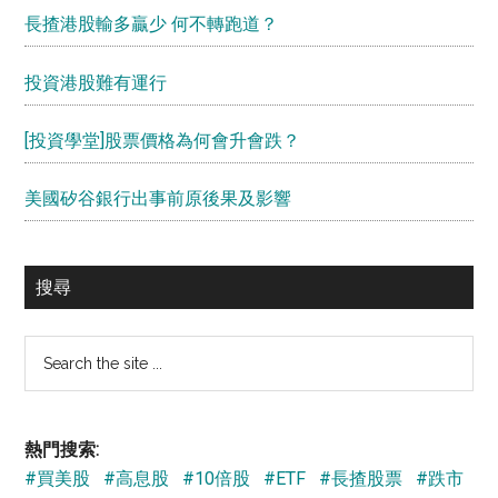
長揸港股輸多贏少 何不轉跑道？
投資港股難有運行
[投資學堂]股票價格為何會升會跌？
美國矽谷銀行出事前原後果及影響
搜尋
Search
the
site
...
熱門搜索:
#買美股
#高息股
#10倍股
#ETF
#長揸股票
#跌市