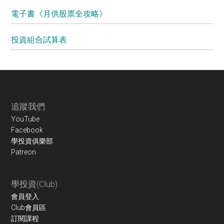
電子書《月供股票全攻略》
投資組合試算表
Footer
追蹤我們
YouTube
Facebook
學投資俱樂部
Patreon
學投資(Club)
會員登入
Club會員區
訂閱課程