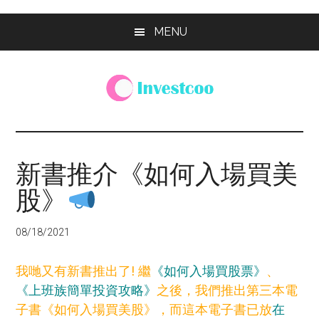
Skip
Skip
Skip
MENU
to
to
to
main
primary
footer
content
sidebar
Investcoo
一
個
生
新書推介《如何入場買美
活
股》
化
的
投
08/18/2021
資
網
我哋又有新書推出了! 繼
《如何入場買股票》
、
站
《上班族簡單投資攻略》
之後，我們推出第三本電
子書《如何入場買美股》，而這本電子書已放
在