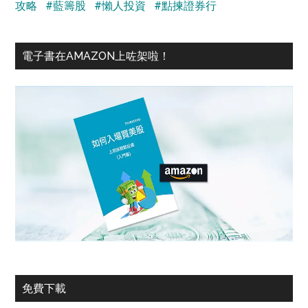
攻略
#藍籌股
#懶人投資
#點揀證券行
電子書在AMAZON上咗架啦！
免費下載