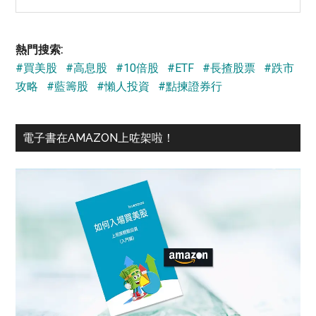
the
site
...
熱門搜索:
#買美股
#高息股
#10倍股
#ETF
#長揸股票
#跌市
攻略
#藍籌股
#懶人投資
#點揀證券行
電子書在AMAZON上咗架啦！