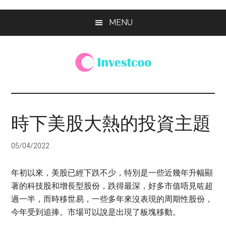
Skip
Skip
Skip
MENU
to
to
to
main
primary
footer
content
sidebar
Investcoo
一
個
生
時下美股大熱的投資主題
活
化
05/04/2022
的
投
年初以來，美股已經下跌不少，特別是一些近幾年升幅顯
資
著的科技股和增長型股份，跌得最深，好多市值唔見咗超
網
過一半，而時移世易，一些多年來沒表現的周期性股份，
站
今年受到追捧。市場可以說是出現了板塊移動。