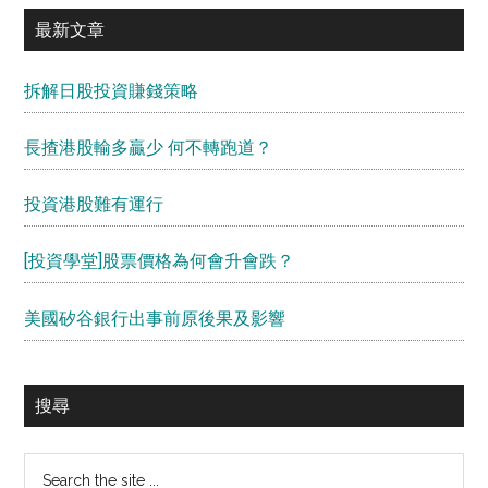
最新文章
拆解日股投資賺錢策略
長揸港股輸多贏少 何不轉跑道？
投資港股難有運行
[投資學堂]股票價格為何會升會跌？
美國矽谷銀行出事前原後果及影響
搜尋
Search