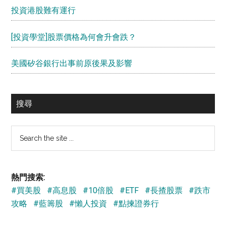
投資港股難有運行
[投資學堂]股票價格為何會升會跌？
美國矽谷銀行出事前原後果及影響
搜尋
Search
the
site
...
熱門搜索:
#買美股
#高息股
#10倍股
#ETF
#長揸股票
#跌市
攻略
#藍籌股
#懶人投資
#點揀證券行