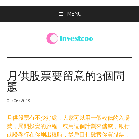
Skip
Skip
Skip
MENU
to
to
to
main
primary
footer
content
sidebar
Investcoo
一
個
生
月供股票要留意的3個問
活
題
化
的
投
09/06/2019
資
網
月供股票有不少好處，大家可以用一個較低的入場
站
費，展開投資的旅程，或用這個計劃來儲錢，銀行
或證券行在你剛出糧時，從戶口扣數替你買股票，