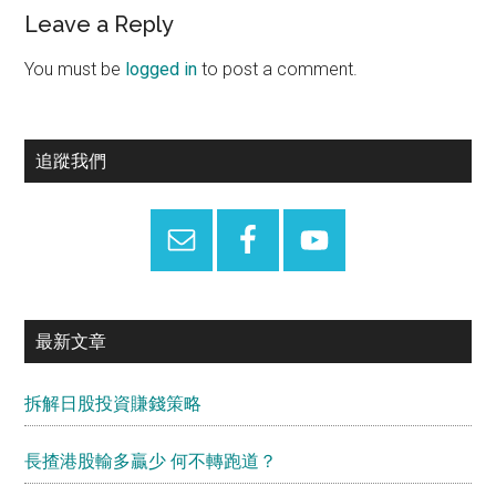
Reader
Leave a Reply
Interactions
You must be
logged in
to post a comment.
Primary
追蹤我們
Sidebar
最新文章
拆解日股投資賺錢策略
長揸港股輸多贏少 何不轉跑道？