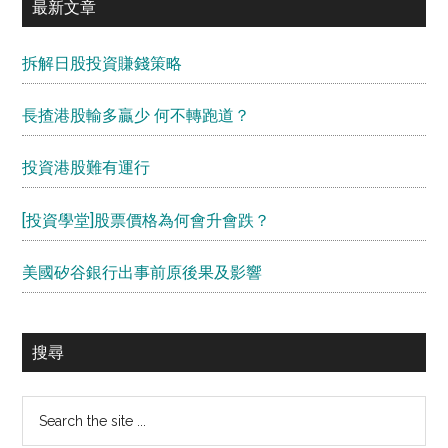
最新文章
拆解日股投資賺錢策略
長揸港股輸多贏少 何不轉跑道？
投資港股難有運行
[投資學堂]股票價格為何會升會跌？
美國矽谷銀行出事前原後果及影響
搜尋
Search
the