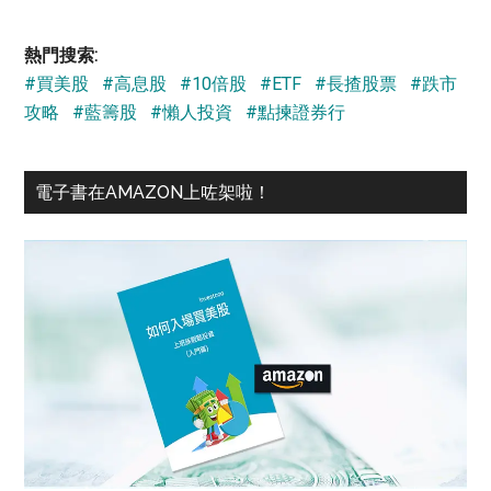
site
...
熱門搜索:
#買美股
#高息股
#10倍股
#ETF
#長揸股票
#跌市
攻略
#藍籌股
#懶人投資
#點揀證券行
電子書在AMAZON上咗架啦！