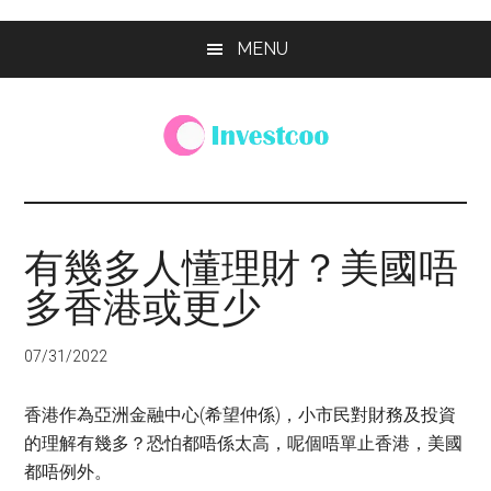
Skip
Skip
Skip
MENU
to
to
to
main
primary
footer
content
sidebar
Investcoo
一
個
生
有幾多人懂理財？美國唔
活
多香港或更少
化
的
投
07/31/2022
資
網
香港作為亞洲金融中心(希望仲係)，小市民對財務及投資
站
的理解有幾多？恐怕都唔係太高，呢個唔單止香港，美國
都唔例外。