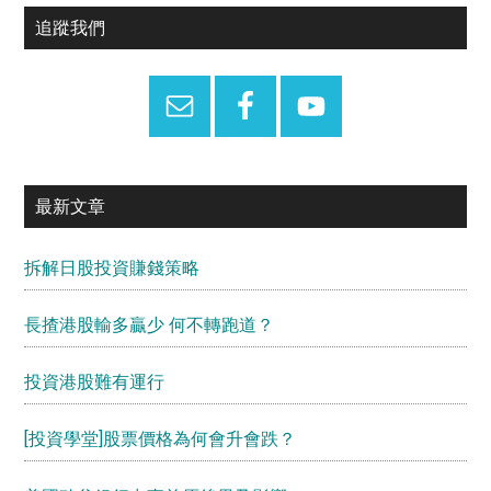
Primary
追蹤我們
Sidebar
最新文章
拆解日股投資賺錢策略
長揸港股輸多贏少 何不轉跑道？
投資港股難有運行
[投資學堂]股票價格為何會升會跌？