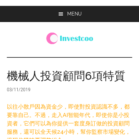
Skip
Skip
Skip
MENU
to
to
to
main
primary
footer
content
sidebar
Investcoo
一
個
生
機械人投資顧問6項特質
活
化
03/11/2019
的
投
以往小散戶因為資金少，即使對投資認識不多，都
資
要靠自己。不過，走入AI智能年代，即使你是小投
網
資者，它們可以為你提供一套度身訂做的投資顧問
站
服務，還可以全天候24小時，幫你監察市場變化，