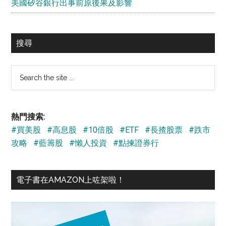
美國矽谷銀行出事前原後果及影響
搜尋
Search
the
site
...
熱門搜索:
#買美股
#高息股
#10倍股
#ETF
#長揸股票
#跌市
攻略
#藍籌股
#懶人投資
#點揀證券行
電子書在AMAZON上咗架啦！