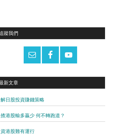
Primary
追蹤我們
Sidebar
最新文章
拆解日股投資賺錢策略
長揸港股輸多贏少 何不轉跑道？
投資港股難有運行