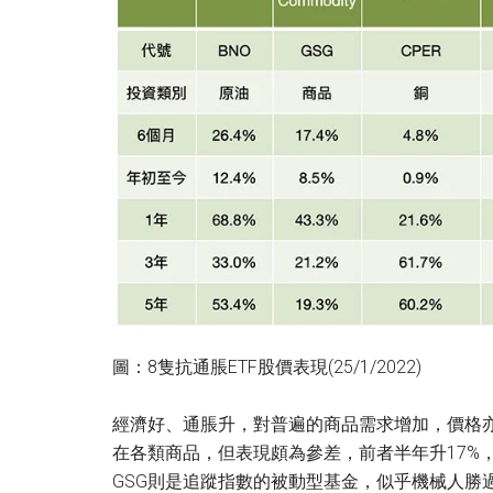
圖：8隻抗通脹ETF股價表現
(25/1/2022)
經濟好、通脹升，對普遍的商品需求增加，價格亦都不
在各類商品，但表現頗為參差，前者半年升17%，
GSG則是追蹤指數的被動型基金，似乎機械人勝