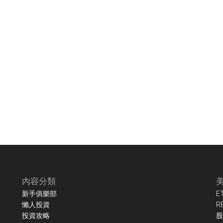
內容分類
新手俱樂部
E
懶人投資
R
投資攻略
股