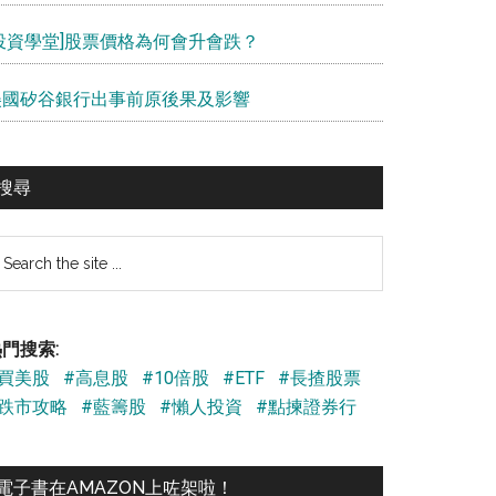
[投資學堂]股票價格為何會升會跌？
美國矽谷銀行出事前原後果及影響
搜尋
earch
e
te
門搜索:
#買美股
#高息股
#10倍股
#ETF
#長揸股票
#跌市攻略
#藍籌股
#懶人投資
#點揀證券行
電子書在AMAZON上咗架啦！