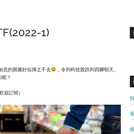
2022-1)
及加息的困擾好似揮之不去
，令到科技股跌到四腳朝天。
的呢？
歡迎訂閱）