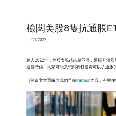
檢閱美股8隻抗通脹ETF(
02/11/2022
踏入2022年，美股表現越來越不濟，通脹升溫
這個時候，大家可能又想到有乜投資可以抗通脹
（第篇文章選輯自我們早前
Patreon
內容，有興趣