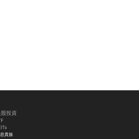
美股投資
TF
EITs
息貴族