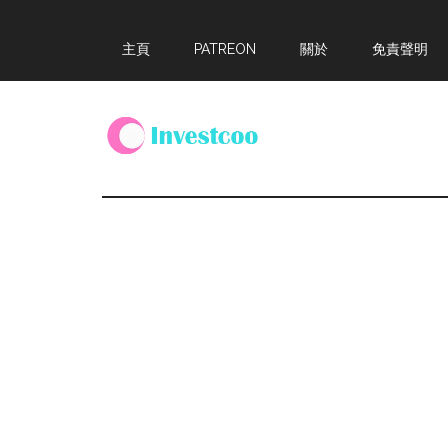
Skip
Skip
Skip
主頁
PATREON
關於
免責聲明
to
to
to
main
primary
footer
content
sidebar
Investcoo
一
個
生
活
化
的
投
資
網
站