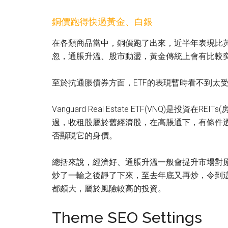
銅價跑得快過黃金、白銀
在各類商品當中，銅價跑了出來，近半年表現比
忽，通脹升溫、股市動盪，黃金傳統上會有比較
至於抗通脹債券方面，ETF的表現暫時看不到太
Vanguard Real Estate ETF(VNQ)是投
過，收租股屬於舊經濟股，在高脹通下，有條件
否顯現它的身價。
總括來說，經濟好、通脹升溫一般會提升市場對
炒了一輪之後靜了下來，至去年底又再炒，令到
都頗大，屬於風險較高的投資。
Theme SEO Settings