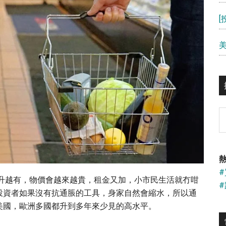
S
th
si
...
熱
越升越有，物價會越來越貴，租金又加，小市民生活就冇咁
投資者如果沒有抗通脹的工具，身家自然會縮水，所以通
美國，歐洲多國都升到多年來少見的高水平。