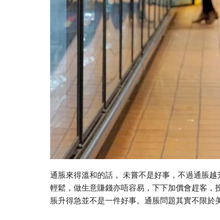
通脹來得溫和的話， 未嘗不是好事，不過通脹
輕鬆，做生意賺錢亦唔容易，下下加價會趕客，
脹升得急並不是一件好事。通脹問題其實不限於