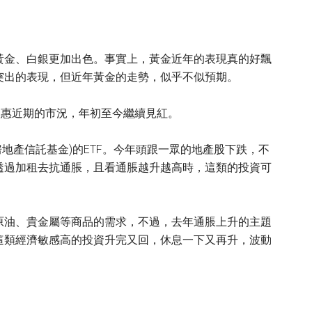
黃金、白銀更加出色。事實上，黃金近年的表現真的好飄
突出的表現，但近年黃金的走勢，似乎不似預期。
受惠近期的市況，年初至今繼續見紅。
資在REITs(房地產信託基金)的ETF。今年頭跟一眾的地產股下跌，不
透過加租去抗通脹，且看通脹越升越高時，這類的投資可
原油、貴金屬等商品的需求，不過，去年通脹上升的主題
這類經濟敏感高的投資升完又回，休息一下又再升，波動