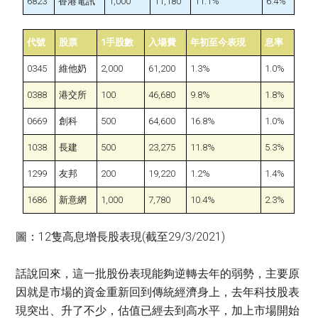
6823
香港電訊
1,000
11,180
11.1%
6.4%
代號
股票
1手股數
入場費
年初至今表現
息率
0345
維他奶
2,000
61,200
1.3%
1.0%
0388
港交所
100
46,680
9.8%
1.8%
0669
創科
500
64,600
16.8%
1.0%
1038
長建
500
23,275
11.8%
5.3%
1299
友邦
200
19,220
1.2%
1.4%
1686
新意網
1,000
7,780
10.4%
2.3%
圖：12隻高息增長股表現(截至29/3/2021)
話說回來，這一批股份表現能夠逆轉去年的弱勢，主要原
因就是市場的資金重新回到傳統經濟身上，去年科技股表
現突出、升了不少，估值已經去到高水平，加上市場開始