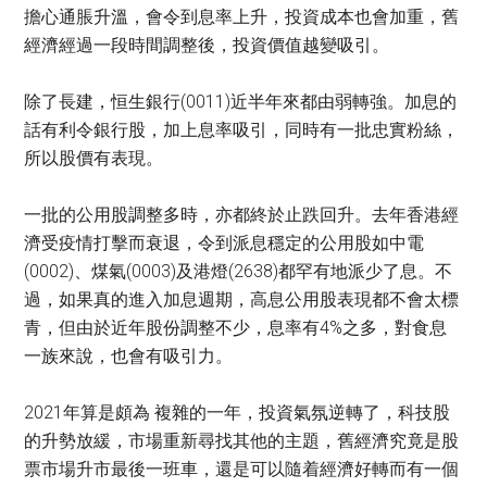
擔心通脹升溫，會令到息率上升，投資成本也會加重，舊
經濟經過一段時間調整後，投資價值越變吸引。
除了長建，恒生銀行(0011)近半年來都由弱轉強。加息的
話有利令銀行股，加上息率吸引，同時有一批忠實粉絲，
所以股價有表現。
一批的公用股調整多時，亦都終於止跌回升。去年香港經
濟受疫情打擊而衰退，令到派息穩定的公用股如中電
(0002)、煤氣(0003)及港燈(2638)都罕有地派少了息。不
過，如果真的進入加息週期，高息公用股表現都不會太標
青，但由於近年股份調整不少，息率有4%之多，對食息
一族來說，也會有吸引力。
2021年算是頗為 複雜的一年，投資氣氛逆轉了，科技股
的升勢放緩，市場重新尋找其他的主題，舊經濟究竟是股
票市場升市最後一班車，還是可以隨着經濟好轉而有一個