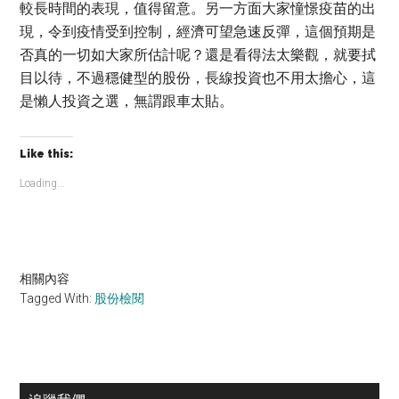
較長時間的表現，值得留意。另一方面大家憧憬疫苗的出
現，令到疫情受到控制，經濟可望急速反彈，這個預期是
否真的一切如大家所估計呢？還是看得法太樂觀，就要拭
目以待，不過穩健型的股份，長線投資也不用太擔心，這
是懶人投資之選，無謂跟車太貼。
Like this:
Loading...
相關內容
Tagged With:
股份檢閱
Primary