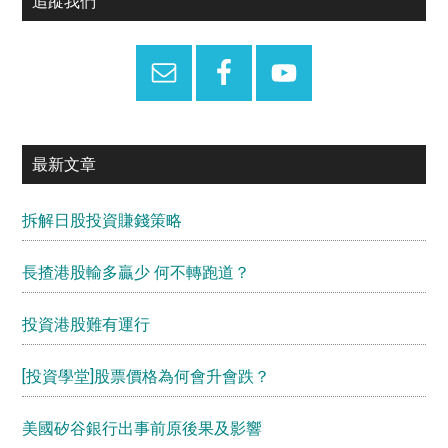
追蹤我們
Sidebar
最新文章
拆解日股投資賺錢策略
長揸港股輸多贏少 何不轉跑道？
投資港股難有運行
[投資學堂]股票價格為何會升會跌？
美國矽谷銀行出事前原後果及影響