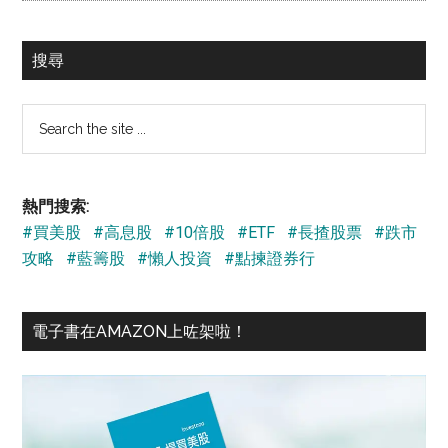
搜尋
Search
the
site
...
熱門搜索:
#買美股
#高息股
#10倍股
#ETF
#長揸股票
#跌市
攻略
#藍籌股
#懶人投資
#點揀證券行
電子書在AMAZON上咗架啦！