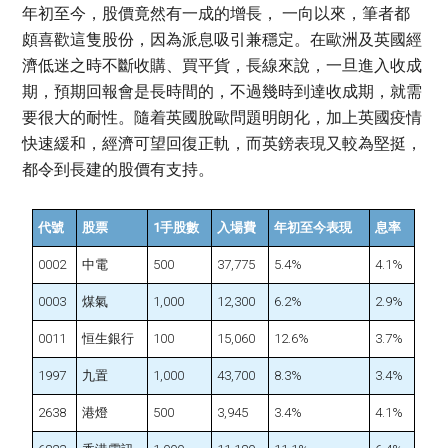
年初至今，股價竟然有一成的增長， 一向以來，筆者都
頗喜歡這隻股份，因為派息吸引兼穩定。在歐洲及英國經
濟低迷之時不斷收購、買平貨，長線來說，一旦進入收成
期，預期回報會是長時間的，不過幾時到達收成期，就需
要很大的耐性。隨着英國脫歐問題明朗化，加上英國疫情
快速緩和，經濟可望回復正軌，而英鎊表現又較為堅挺，
都令到長建的股價有支持。
代號
股票
1手股數
入場費
年初至今表現
息率
0002
中電
500
37,775
5.4%
4.1%
0003
煤氣
1,000
12,300
6.2%
2.9%
0011
恒生銀行
100
15,060
12.6%
3.7%
1997
九置
1,000
43,700
8.3%
3.4%
2638
港燈
500
3,945
3.4%
4.1%