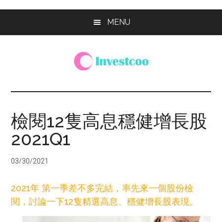
Skip
Skip
Skip
MENU
to
to
to
main
primary
footer
content
sidebar
Investcoo
一
個
生
檢閱12隻高息穩健增長股
活
2021Q1
化
的
投
03/30/2021
資
網
2021年 第一季差不多完結，率先來一個股份檢
站
閱，討論一下12隻精選高息、穩健增長股表現。