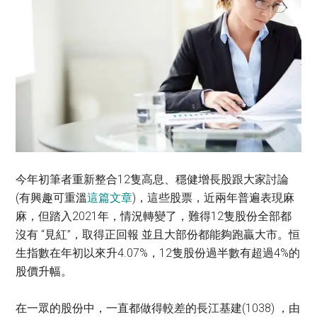
今年初筆者重新整合12隻高息、穩健增長股跟大家討論
(有興趣可重溫
這篇文章
)，這些股票，近兩年普遍表現麻
麻，但踏入2021年，情況轉變了，難得12隻股份全部都
沒有 “見紅”，取得正回報 並且大部份都能夠跑贏大市。恒
生指數在年初以來升4.07%，12隻股份過半數有超過4%的
股價升幅。
在一眾的股份中，一直都做得較差的長江基建(1038) ，由