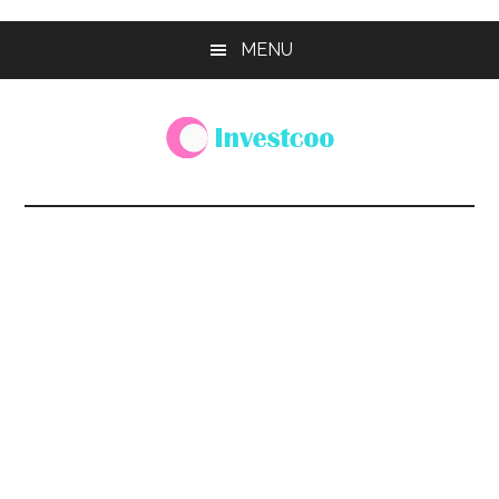
Skip
Skip
Skip
MENU
to
to
to
main
primary
footer
content
sidebar
Investcoo
一
個
生
活
化
的
投
資
網
站