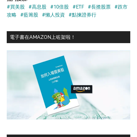
#買美股
#高息股
#10倍股
#ETF
#長揸股票
#跌市
攻略
#藍籌股
#懶人投資
#點揀證券行
電子書在AMAZON上咗架啦！