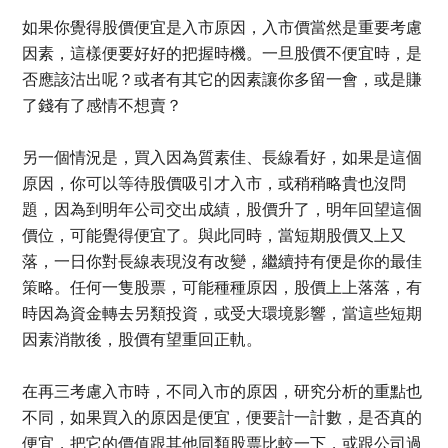
如果你覺得股價便宜是入市原因，入市價當然是重要考慮
因素，這樣便要好好的把握時機。一旦股價不便宜時，是
否應該沽出呢？或者有其它的因素讓你多留一會，或是賺
了錢有了感情不想賣？
另一個情況是，買入因為質素佳、長線看好，如果是這個
原因，你可以等待股價吸引才入市，或稍稍略貴也沒問
題，因為到明年公司交出成績，股價升了，明年回望這個
價位，可能覺得便宜了。與此同時，當短期股價又上又
落，一日你對長線表現沒有改變，繼續持有便是你的最佳
策略。任何一隻股票，可能種種原因，股價上上落落，有
時因為資金轉去另類投資，或受大環境影響，當這些短期
因素消散後，股價有望重回正軌。
在再三考慮入市時，不同入市的原因，研究分析的重點也
不同，如果買入的原因是便宜，便要計一計數，是否真的
便宜，把它的價值跟其他同類股票比較一下，或跟公司過