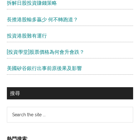
拆解日股投資賺錢策略
長揸港股輸多贏少 何不轉跑道？
投資港股難有運行
[投資學堂]股票價格為何會升會跌？
美國矽谷銀行出事前原後果及影響
搜尋
Search
the
site
...
熱門搜索: