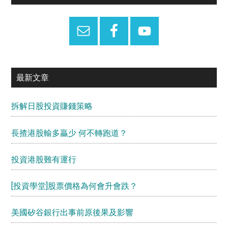
Sidebar
最新文章
拆解日股投資賺錢策略
長揸港股輸多贏少 何不轉跑道？
投資港股難有運行
[投資學堂]股票價格為何會升會跌？
美國矽谷銀行出事前原後果及影響