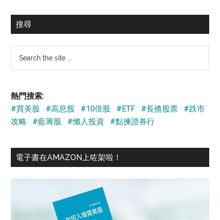
搜尋
Search
the
site
...
熱門搜索:
#買美股
#高息股
#10倍股
#ETF
#長揸股票
#跌市
攻略
#藍籌股
#懶人投資
#點揀證券行
電子書在AMAZON上咗架啦！