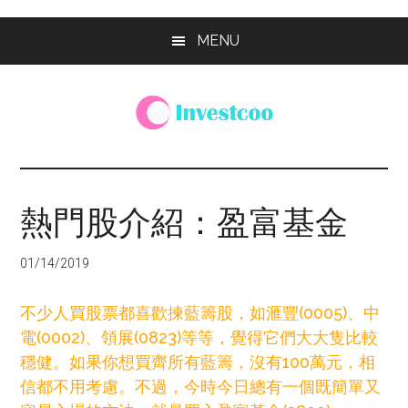
Skip
Skip
Skip
MENU
to
to
to
main
primary
footer
content
sidebar
Investcoo
一
個
生
熱門股介紹：盈富基金
活
化
01/14/2019
的
投
不少人買股票都喜歡揀藍籌股，如滙豐(0005)、中
資
電(0002)、領展(0823)等等，覺得它們大大隻比較
網
穩健。如果你想買齊所有藍籌，沒有100萬元，相
站
信都不用考慮。不過，今時今日總有一個既簡單又