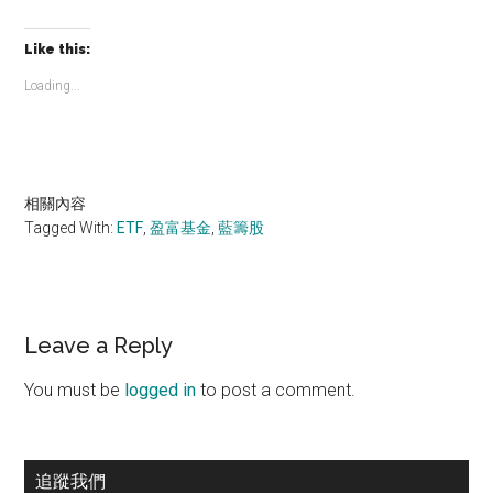
Like this:
Loading...
相關內容
Tagged With:
ETF
,
盈富基金
,
藍籌股
Reader
Leave a Reply
Interactions
You must be
logged in
to post a comment.
Primary
追蹤我們