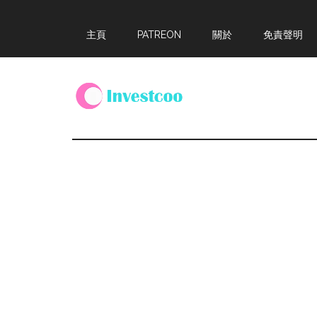
Skip
Skip
Skip
主頁
PATREON
關於
免責聲明
to
to
to
main
primary
footer
content
sidebar
Investcoo
一
個
生
活
化
的
投
資
網
站