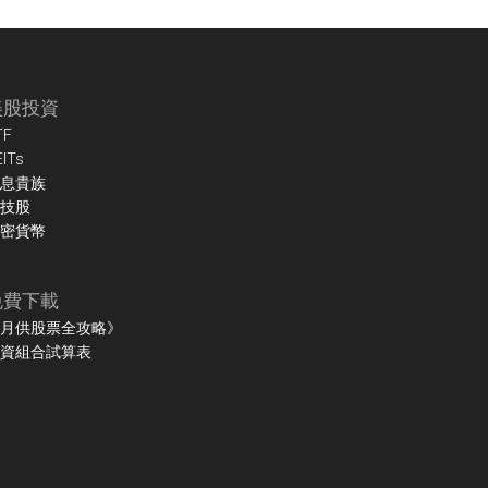
美股投資
TF
EITs
息貴族
技股
密貨幣
免費下載
月供股票全攻略》
資組合試算表