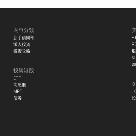
內容分類
新手俱樂部
E
懶人投資
R
投資攻略
股
科
加
投資港股
ETF
高息股
MPF
《
債券
投