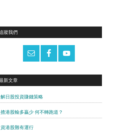
Primary
追蹤我們
Sidebar
最新文章
拆解日股投資賺錢策略
長揸港股輸多贏少 何不轉跑道？
投資港股難有運行