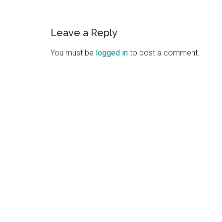
Reader
Leave a Reply
Interactions
You must be
logged in
to post a comment.