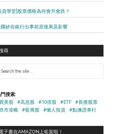
[投資學堂]股票價格為何會升會跌？
美國矽谷銀行出事前原後果及影響
搜尋
earch
e
te
門搜索:
#買美股
#高息股
#10倍股
#ETF
#長揸股票
#跌市攻略
#藍籌股
#懶人投資
#點揀證券行
電子書在AMAZON上咗架啦！