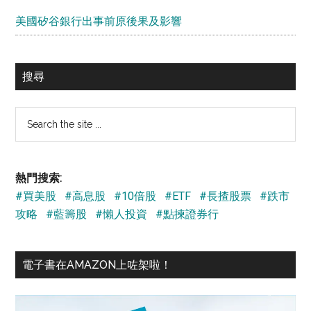
美國矽谷銀行出事前原後果及影響
搜尋
Search
the
site
...
熱門搜索:
#買美股
#高息股
#10倍股
#ETF
#長揸股票
#跌市
攻略
#藍籌股
#懶人投資
#點揀證券行
電子書在AMAZON上咗架啦！