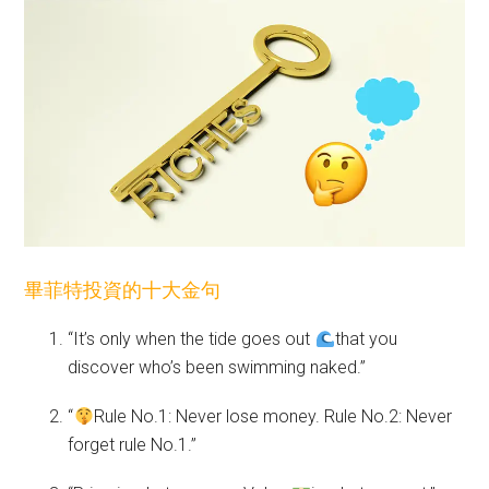
畢菲特投資的十大金句
“It’s only when the tide goes out
that you
discover who’s been swimming naked.”
“
Rule No.1: Never lose money. Rule No.2: Never
forget rule No.1.”