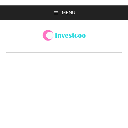
Skip
Skip
Skip
MENU
to
to
to
main
primary
footer
content
sidebar
Investcoo
一
個
生
活
化
的
投
資
網
站