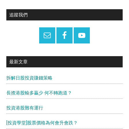
Primary
追蹤我們
Sidebar
最新文章
拆解日股投資賺錢策略
長揸港股輸多贏少 何不轉跑道？
投資港股難有運行
[投資學堂]股票價格為何會升會跌？